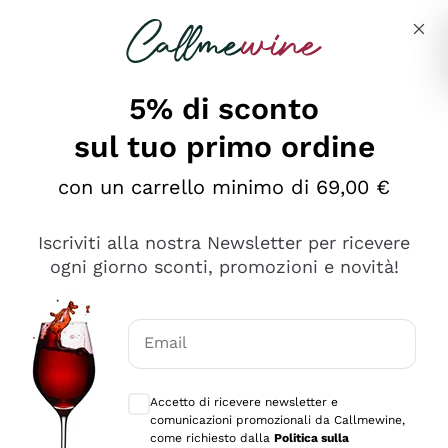
Salta al contenuto principale
Descrivi cosa stai cercando
5% di sconto
sul tuo primo ordine
Ottimo
con un carrello minimo di 69,00 €
4,5
/5
2.566
Iscriviti alla nostra Newsletter per ricevere
recensioni
ogni giorno sconti, promozioni e novità!
Le nostre recensioni a 4 e 5 stelle.
Clicca qui per leggerle tutte >
Email
Precedente
Successivo
Consensi opzionali per ricevere comunica
Accetto di ricevere newsletter e
Ieri
comunicazioni promozionali da Callmewine,
Ordine tutto ok, niente da dire a riguardo. Il sito in se
come richiesto dalla
Politica sulla