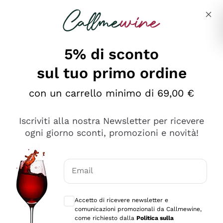
Salta al contenuto principale
Descrivi cosa stai cercando
5% di sconto
sul tuo primo ordine
Ottimo
con un carrello minimo di 69,00 €
4,5
/5
2.566
Iscriviti alla nostra Newsletter per ricevere
recensioni
ogni giorno sconti, promozioni e novità!
Le nostre recensioni a 4 e 5 stelle.
Clicca qui per leggerle tutte >
Email
Precedente
Successivo
Consensi opzionali per ricevere comunica
Accetto di ricevere newsletter e
Ieri
comunicazioni promozionali da Callmewine,
Ordine tutto ok, niente da dire a riguardo. Il sito in se
come richiesto dalla
Politica sulla