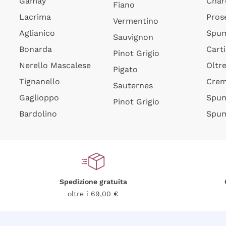
Gamay
Char
Fiano
Lacrima
Pros
Vermentino
Aglianico
Spum
Sauvignon
Bonarda
Cart
Pinot Grigio
Nerello Mascalese
Oltr
Pigato
Tignanello
Cre
Sauternes
Gaglioppo
Spum
Pinot Grigio
Bardolino
Spum
Spedizione gratuita
oltre i 69,00 €