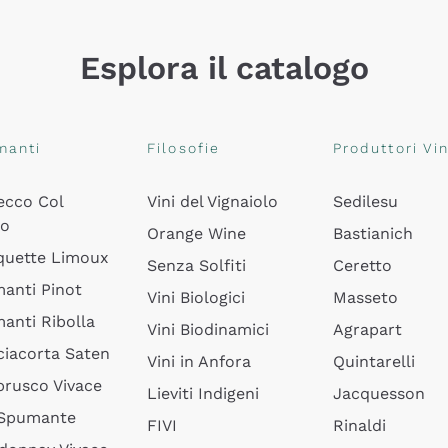
Esplora il catalogo
manti
Filosofie
Produttori Vin
ecco Col
Vini del Vignaiolo
Sedilesu
do
Orange Wine
Bastianich
quette Limoux
Senza Solfiti
Ceretto
anti Pinot
Vini Biologici
Masseto
anti Ribolla
Vini Biodinamici
Agrapart
ciacorta Saten
Vini in Anfora
Quintarelli
rusco Vivace
Lieviti Indigeni
Jacquesson
 Spumante
FIVI
Rinaldi