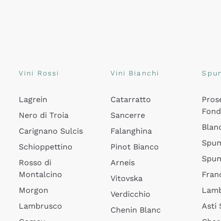
Vini Rossi
Vini Bianchi
Spu
Lagrein
Catarratto
Pros
Fon
Nero di Troia
Sancerre
Blan
Carignano Sulcis
Falanghina
Spum
Schioppettino
Pinot Bianco
Spum
Rosso di
Arneis
Montalcino
Fran
Vitovska
Morgon
Lamb
Verdicchio
Lambrusco
Asti
Chenin Blanc