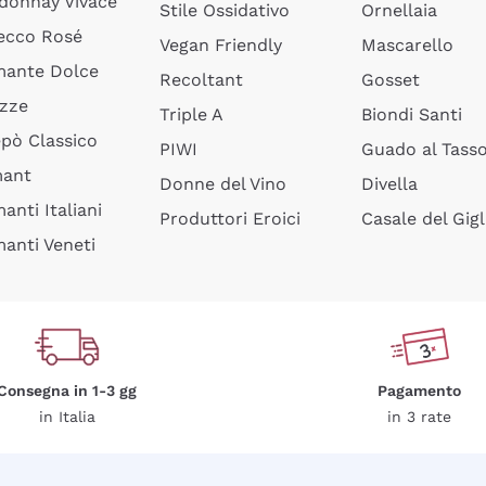
donnay Vivace
Stile Ossidativo
Ornellaia
ecco Rosé
Vegan Friendly
Mascarello
ante Dolce
Recoltant
Gosset
izze
Triple A
Biondi Santi
epò Classico
PIWI
Guado al Tass
mant
Donne del Vino
Divella
anti Italiani
Produttori Eroici
Casale del Gigl
anti Veneti
Consegna in 1-3 gg
Pagamento
in Italia
in 3 rate