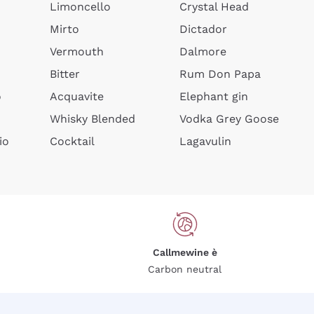
Limoncello
Crystal Head
Mirto
Dictador
Vermouth
Dalmore
Bitter
Rum Don Papa
o
Acquavite
Elephant gin
Whisky Blended
Vodka Grey Goose
io
Cocktail
Lagavulin
Callmewine è
Carbon neutral