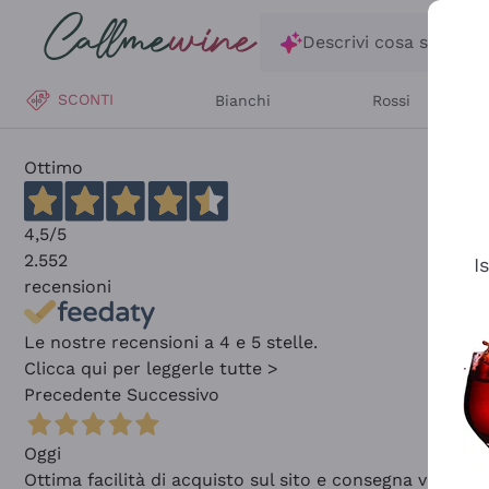
Salta al contenuto principale
Descrivi cosa stai ce
SCONTI
Bianchi
Rossi
Ottimo
4,5
/5
2.552
I
recensioni
Le nostre recensioni a 4 e 5 stelle.
Clicca qui per leggerle tutte >
Precedente
Successivo
Oggi
Ottima facilità di acquisto sul sito e consegna velocis