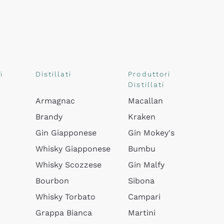
i
Distillati
Produttori
Distillati
Armagnac
Macallan
Brandy
Kraken
Gin Giapponese
Gin Mokey's
Whisky Giapponese
Bumbu
Whisky Scozzese
Gin Malfy
Bourbon
Sibona
Whisky Torbato
Campari
Grappa Bianca
Martini