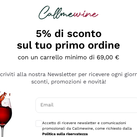
rcando
Champagne
Spumanti
Tutti i Vini
5% di sconto
sul tuo primo ordine
con un carrello minimo di 69,00 €
scriviti alla nostra Newsletter per ricevere ogni gior
sconti, promozioni e novità!
Email
Consensi opzionali per ricevere comunicaz
Accetto di ricevere newsletter e comunicazioni
promozionali da Callmewine, come richiesto dalla
sima
Politica sulla riservatezza