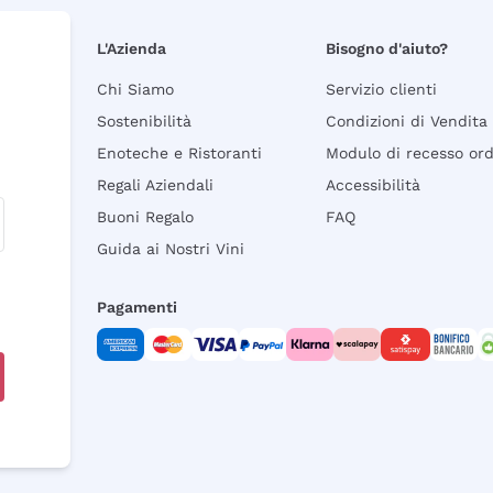
L'Azienda
Bisogno d'aiuto?
Chi Siamo
Servizio clienti
Sostenibilità
Condizioni di Vendita
Enoteche e Ristoranti
Modulo di recesso or
Regali Aziendali
Accessibilità
Buoni Regalo
FAQ
Guida ai Nostri Vini
Pagamenti