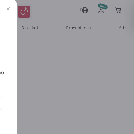
IT
Distillati
Provenienza
Altri
no
ioni e offerte personalizzate