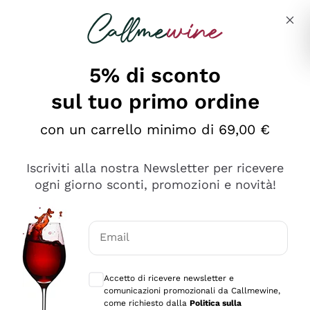
Salta al contenuto principale
Descrivi cosa stai cercando
5% di sconto
sul tuo primo ordine
Ottimo
con un carrello minimo di 69,00 €
4,5
/5
2.566
Iscriviti alla nostra Newsletter per ricevere
recensioni
ogni giorno sconti, promozioni e novità!
Le nostre recensioni a 4 e 5 stelle.
Clicca qui per leggerle tutte >
Email
Precedente
Successivo
Consensi opzionali per ricevere comunica
Accetto di ricevere newsletter e
Ieri
comunicazioni promozionali da Callmewine,
Ordine tutto ok, niente da dire a riguardo. Il sito in se
come richiesto dalla
Politica sulla