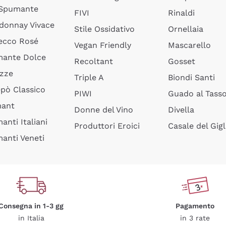
 Spumante
FIVI
Rinaldi
donnay Vivace
Stile Ossidativo
Ornellaia
ecco Rosé
Vegan Friendly
Mascarello
ante Dolce
Recoltant
Gosset
izze
Triple A
Biondi Santi
epò Classico
PIWI
Guado al Tass
mant
Donne del Vino
Divella
anti Italiani
Produttori Eroici
Casale del Gigl
anti Veneti
Consegna in 1-3 gg
Pagamento
in Italia
in 3 rate