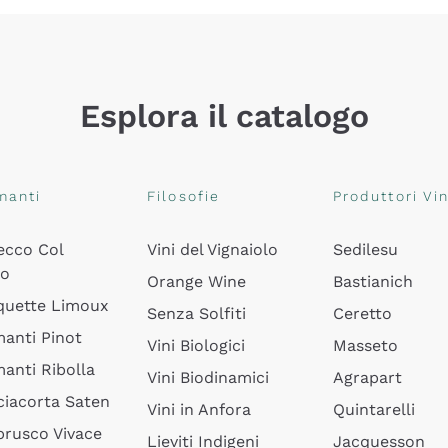
Esplora il catalogo
manti
Filosofie
Produttori Vin
ecco Col
Vini del Vignaiolo
Sedilesu
do
Orange Wine
Bastianich
quette Limoux
Senza Solfiti
Ceretto
anti Pinot
Vini Biologici
Masseto
anti Ribolla
Vini Biodinamici
Agrapart
ciacorta Saten
Vini in Anfora
Quintarelli
rusco Vivace
Lieviti Indigeni
Jacquesson