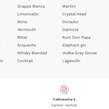
Grappa Bianca
Martini
Limoncello
Crystal Head
Mirto
Dictador
Vermouth
Dalmore
Bitter
Rum Don Papa
o
Acquavite
Elephant gin
Whisky Blended
Vodka Grey Goose
io
Cocktail
Lagavulin
Callmewine è
Carbon neutral