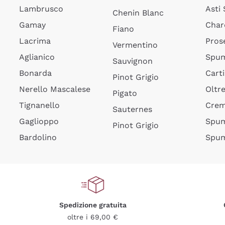
Lambrusco
Asti
Chenin Blanc
Gamay
Char
Fiano
Lacrima
Pros
Vermentino
Aglianico
Spum
Sauvignon
Bonarda
Cart
Pinot Grigio
Nerello Mascalese
Oltr
Pigato
Tignanello
Cre
Sauternes
Gaglioppo
Spum
Pinot Grigio
Bardolino
Spum
Spedizione gratuita
oltre i 69,00 €