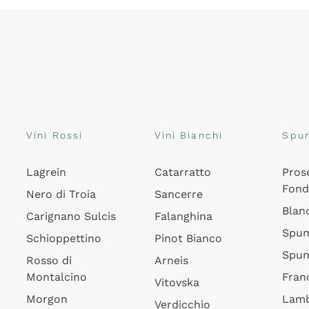
Vini Rossi
Vini Bianchi
Spu
Lagrein
Catarratto
Pros
Fon
Nero di Troia
Sancerre
Blan
Carignano Sulcis
Falanghina
Spum
Schioppettino
Pinot Bianco
Spum
Rosso di
Arneis
Montalcino
Fran
Vitovska
Morgon
Lamb
Verdicchio