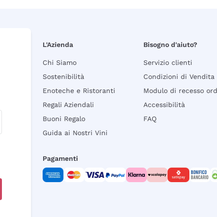
L'Azienda
Bisogno d'aiuto?
Chi Siamo
Servizio clienti
Sostenibilità
Condizioni di Vendita
Enoteche e Ristoranti
Modulo di recesso or
Regali Aziendali
Accessibilità
Buoni Regalo
FAQ
Guida ai Nostri Vini
Pagamenti