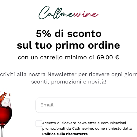
rcando
Champagne
Spumanti
Tutti i Vini
5% di sconto
sul tuo primo ordine
con un carrello minimo di 69,00 €
scriviti alla nostra Newsletter per ricevere ogni gior
sconti, promozioni e novità!
Email
Consensi opzionali per ricevere comunicaz
Accetto di ricevere newsletter e comunicazioni
promozionali da Callmewine, come richiesto dalla
tanti prodotti diversi e con un ampio range di prezzo. Le 
Politica sulla riservatezza