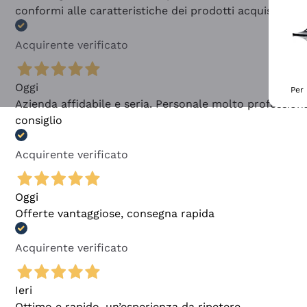
conformi alle caratteristiche dei prodotti acquistati
Acquirente verificato
Oggi
Per 
Azienda affidabile e seria. Personale molto profession
consiglio
Acquirente verificato
Oggi
Offerte vantaggiose, consegna rapida
Acquirente verificato
Ieri
Ottimo e rapido, un’esperienza da ripetere