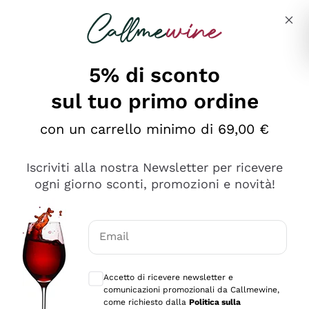
Salta al contenuto principale
Descrivi cosa stai cercando
5% di sconto
sul tuo primo ordine
Ottimo
con un carrello minimo di 69,00 €
4,5
/5
2.566
Iscriviti alla nostra Newsletter per ricevere
recensioni
ogni giorno sconti, promozioni e novità!
Le nostre recensioni a 4 e 5 stelle.
Clicca qui per leggerle tutte >
Email
Precedente
Successivo
Consensi opzionali per ricevere comunica
Accetto di ricevere newsletter e
Ieri
comunicazioni promozionali da Callmewine,
Ordine tutto ok, niente da dire a riguardo. Il sito in se
come richiesto dalla
Politica sulla