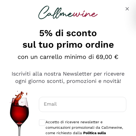
Salta al contenuto principale
Descrivi cosa stai cercando
5% di sconto
sul tuo primo ordine
Ottimo
con un carrello minimo di 69,00 €
4,5
/5
2.566
Iscriviti alla nostra Newsletter per ricevere
recensioni
ogni giorno sconti, promozioni e novità!
Le nostre recensioni a 4 e 5 stelle.
Clicca qui per leggerle tutte >
Email
Precedente
Successivo
Consensi opzionali per ricevere comunica
Accetto di ricevere newsletter e
Ieri
comunicazioni promozionali da Callmewine,
Ordine tutto ok, niente da dire a riguardo. Il sito in se
come richiesto dalla
Politica sulla