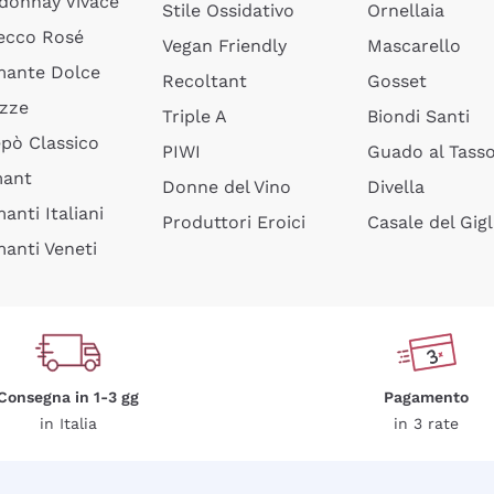
donnay Vivace
Stile Ossidativo
Ornellaia
ecco Rosé
Vegan Friendly
Mascarello
ante Dolce
Recoltant
Gosset
izze
Triple A
Biondi Santi
epò Classico
PIWI
Guado al Tass
mant
Donne del Vino
Divella
anti Italiani
Produttori Eroici
Casale del Gigl
anti Veneti
Consegna in 1-3 gg
Pagamento
in Italia
in 3 rate