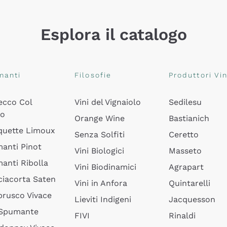
Esplora il catalogo
manti
Filosofie
Produttori Vin
ecco Col
Vini del Vignaiolo
Sedilesu
do
Orange Wine
Bastianich
quette Limoux
Senza Solfiti
Ceretto
anti Pinot
Vini Biologici
Masseto
anti Ribolla
Vini Biodinamici
Agrapart
ciacorta Saten
Vini in Anfora
Quintarelli
rusco Vivace
Lieviti Indigeni
Jacquesson
 Spumante
FIVI
Rinaldi