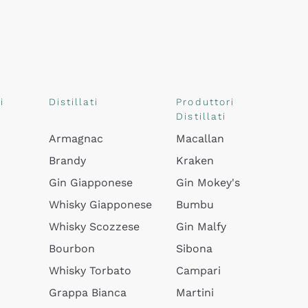
i
Distillati
Produttori
Distillati
Armagnac
Macallan
Brandy
Kraken
Gin Giapponese
Gin Mokey's
Whisky Giapponese
Bumbu
Whisky Scozzese
Gin Malfy
Bourbon
Sibona
Whisky Torbato
Campari
Grappa Bianca
Martini