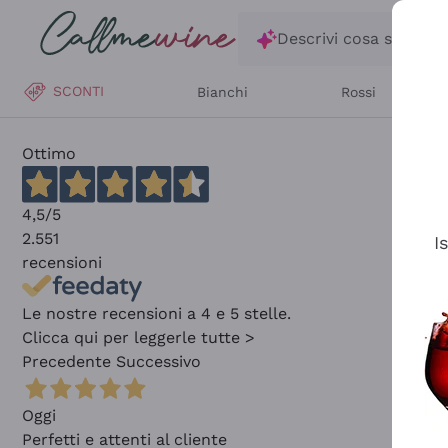
Salta al contenuto principale
Descrivi cosa stai ce
SCONTI
Bianchi
Rossi
Ottimo
4,5
/5
2.551
I
recensioni
Le nostre recensioni a 4 e 5 stelle.
Clicca qui per leggerle tutte >
Precedente
Successivo
Oggi
Perfetti e attenti al cliente