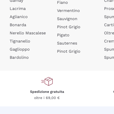
Gamay
Char
Fiano
Lacrima
Pros
Vermentino
Aglianico
Spum
Sauvignon
Bonarda
Cart
Pinot Grigio
Nerello Mascalese
Oltr
Pigato
Tignanello
Cre
Sauternes
Gaglioppo
Spum
Pinot Grigio
Bardolino
Spum
Spedizione gratuita
oltre i 69,00 €