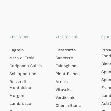
Vini Rossi
Vini Bianchi
Spu
Lagrein
Catarratto
Pros
Fon
Nero di Troia
Sancerre
Blan
Carignano Sulcis
Falanghina
Spum
Schioppettino
Pinot Bianco
Spum
Rosso di
Arneis
Montalcino
Fran
Vitovska
Morgon
Lamb
Verdicchio
Lambrusco
Asti
Chenin Blanc