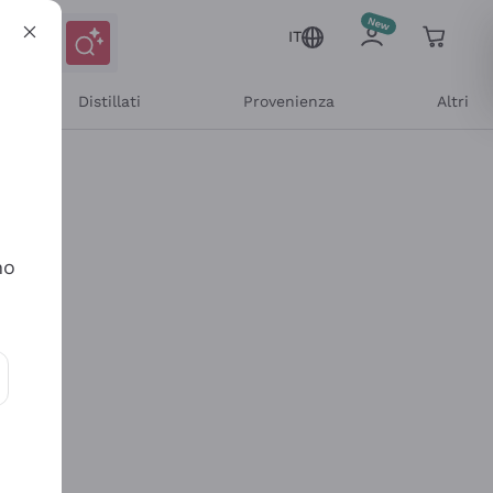
IT
Distillati
Provenienza
Altri
no
ioni e offerte personalizzate