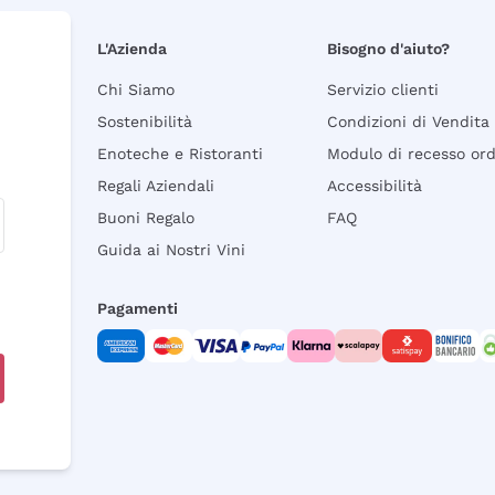
L'Azienda
Bisogno d'aiuto?
Chi Siamo
Servizio clienti
Sostenibilità
Condizioni di Vendita
Enoteche e Ristoranti
Modulo di recesso or
Regali Aziendali
Accessibilità
Buoni Regalo
FAQ
Guida ai Nostri Vini
Pagamenti