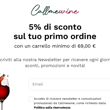
rcando
Champagne
Spumanti
Tutti i Vini
5% di sconto
sul tuo primo ordine
con un carrello minimo di 69,00 €
scriviti alla nostra Newsletter per ricevere ogni gior
sconti, promozioni e novità!
Email
Consensi opzionali per ricevere comunicaz
Accetto di ricevere newsletter e comunicazioni
promozionali da Callmewine, come richiesto dalla
Politica sulla riservatezza