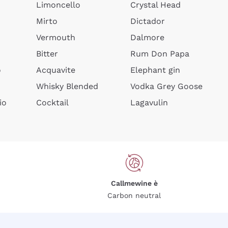
Limoncello
Crystal Head
Mirto
Dictador
Vermouth
Dalmore
Bitter
Rum Don Papa
o
Acquavite
Elephant gin
Whisky Blended
Vodka Grey Goose
io
Cocktail
Lagavulin
Callmewine è
Carbon neutral