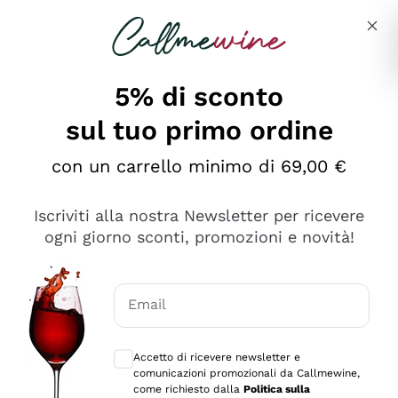
Salta al contenuto principale
Descrivi cosa stai cercando
5% di sconto
sul tuo primo ordine
con un carrello minimo di 69,00 €
Esplora il catalogo
Iscriviti alla nostra Newsletter per ricevere
ogni giorno sconti, promozioni e novità!
Vini Rossi
Lagrein
Vini Bianchi
Email
Nero di Troia
Consensi opzionali per ricevere comunica
Catarratto
Spumanti
Carignano Sulcis
Accetto di ricevere newsletter e
Sancerre
comunicazioni promozionali da Callmewine,
Schioppettino
Prosecco Col Fondo
Filosofie
come richiesto dalla
Politica sulla
Falanghina