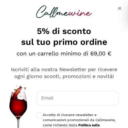
Salta al contenuto principale
Descrivi cosa stai cercando
5% di sconto
sul tuo primo ordine
Ottimo
con un carrello minimo di 69,00 €
4,5
/5
2.559
Iscriviti alla nostra Newsletter per ricevere
recensioni
ogni giorno sconti, promozioni e novità!
Le nostre recensioni a 4 e 5 stelle.
Clicca qui per leggerle tutte >
Email
Precedente
Successivo
Consensi opzionali per ricevere comunica
Accetto di ricevere newsletter e
Oggi
comunicazioni promozionali da Callmewine,
Il catalogo offre moltissime possibilità di scelta tra tanti
come richiesto dalla
Politica sulla