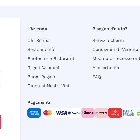
L'Azienda
Bisogno d'aiuto?
Chi Siamo
Servizio clienti
Sostenibilità
Condizioni di Vendita
Enoteche e Ristoranti
Modulo di recesso or
Regali Aziendali
Accessibilità
Buoni Regalo
FAQ
Guida ai Nostri Vini
Pagamenti