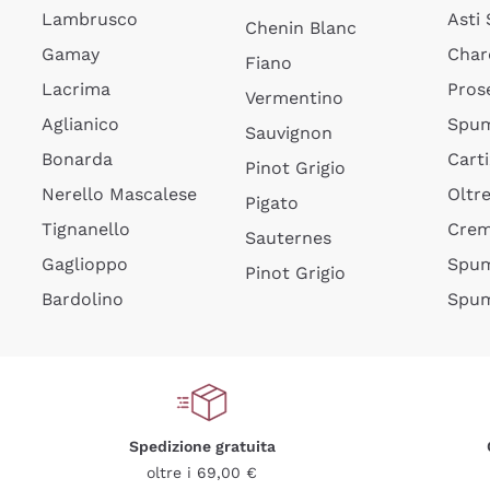
Lambrusco
Asti
Chenin Blanc
Gamay
Char
Fiano
Lacrima
Pros
Vermentino
Aglianico
Spum
Sauvignon
Bonarda
Cart
Pinot Grigio
Nerello Mascalese
Oltr
Pigato
Tignanello
Cre
Sauternes
Gaglioppo
Spum
Pinot Grigio
Bardolino
Spum
Spedizione gratuita
oltre i 69,00 €