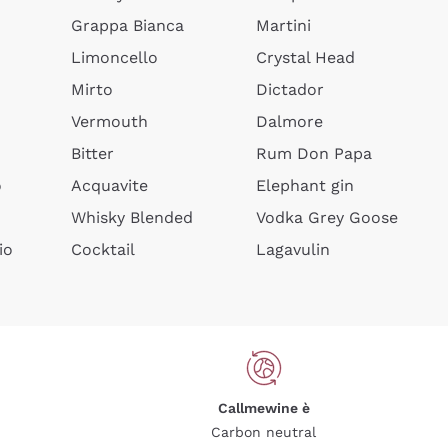
Grappa Bianca
Martini
Limoncello
Crystal Head
Mirto
Dictador
Vermouth
Dalmore
Bitter
Rum Don Papa
o
Acquavite
Elephant gin
Whisky Blended
Vodka Grey Goose
io
Cocktail
Lagavulin
Callmewine è
Carbon neutral