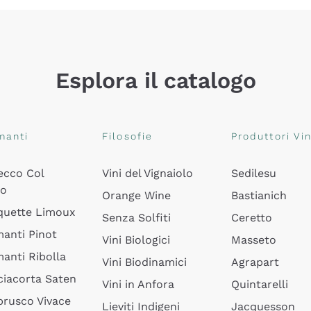
Esplora il catalogo
manti
Filosofie
Produttori Vin
ecco Col
Vini del Vignaiolo
Sedilesu
do
Orange Wine
Bastianich
quette Limoux
Senza Solfiti
Ceretto
anti Pinot
Vini Biologici
Masseto
anti Ribolla
Vini Biodinamici
Agrapart
ciacorta Saten
Vini in Anfora
Quintarelli
rusco Vivace
Lieviti Indigeni
Jacquesson