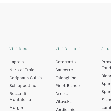
Vini Rossi
Vini Bianchi
Spu
Lagrein
Catarratto
Pros
Fon
Nero di Troia
Sancerre
Blan
Carignano Sulcis
Falanghina
Spum
Schioppettino
Pinot Bianco
Spum
Rosso di
Arneis
Montalcino
Fran
Vitovska
Morgon
Lamb
Verdicchio