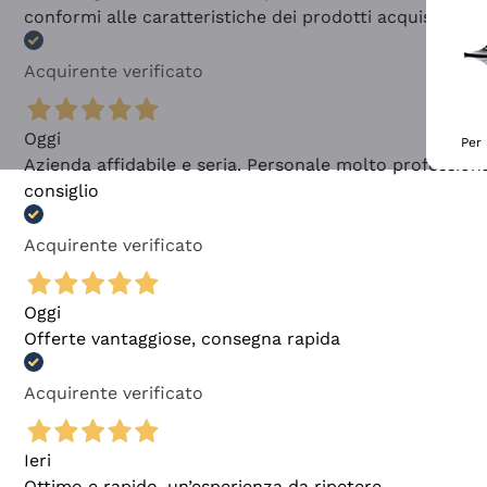
conformi alle caratteristiche dei prodotti acquistati
Acquirente verificato
Oggi
Per 
Azienda affidabile e seria. Personale molto profession
consiglio
Acquirente verificato
Oggi
Offerte vantaggiose, consegna rapida
Acquirente verificato
Ieri
Ottimo e rapido, un’esperienza da ripetere