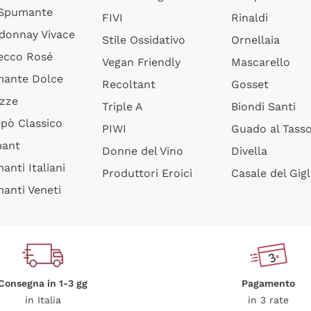
 Spumante
FIVI
Rinaldi
donnay Vivace
Stile Ossidativo
Ornellaia
ecco Rosé
Vegan Friendly
Mascarello
ante Dolce
Recoltant
Gosset
izze
Triple A
Biondi Santi
epò Classico
PIWI
Guado al Tass
mant
Donne del Vino
Divella
anti Italiani
Produttori Eroici
Casale del Gigl
anti Veneti
Consegna in 1-3 gg
Pagamento
in Italia
in 3 rate