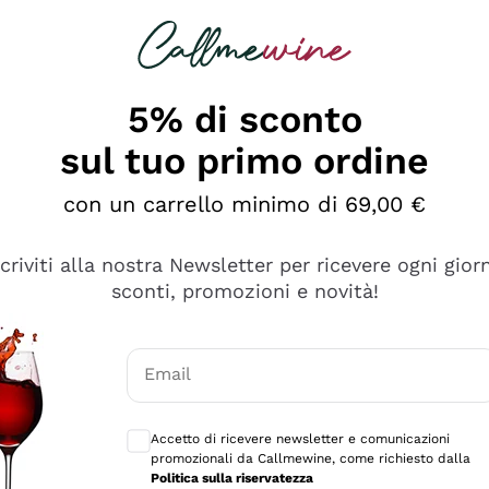
rcando
Champagne
Spumanti
Tutti i Vini
5% di sconto
sul tuo primo ordine
con un carrello minimo di 69,00 €
scriviti alla nostra Newsletter per ricevere ogni gior
sconti, promozioni e novità!
Email
Consensi opzionali per ricevere comunicaz
Accetto di ricevere newsletter e comunicazioni
promozionali da Callmewine, come richiesto dalla
tanti prodotti diversi e con un ampio range di prezzo. Le 
Politica sulla riservatezza