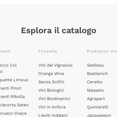
Esplora il catalogo
manti
Filosofie
Produttori Vin
ecco Col
Vini del Vignaiolo
Sedilesu
do
Orange Wine
Bastianich
quette Limoux
Senza Solfiti
Ceretto
anti Pinot
Vini Biologici
Masseto
anti Ribolla
Vini Biodinamici
Agrapart
ciacorta Saten
Vini in Anfora
Quintarelli
rusco Vivace
Lieviti Indigeni
Jacquesson