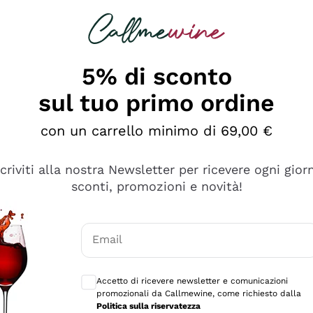
rcando
Champagne
Spumanti
Tutti i Vini
5% di sconto
sul tuo primo ordine
con un carrello minimo di 69,00 €
scriviti alla nostra Newsletter per ricevere ogni gior
sconti, promozioni e novità!
Email
Consensi opzionali per ricevere comunicaz
Accetto di ricevere newsletter e comunicazioni
promozionali da Callmewine, come richiesto dalla
tanti prodotti diversi e con un ampio range di prezzo. Le 
Politica sulla riservatezza