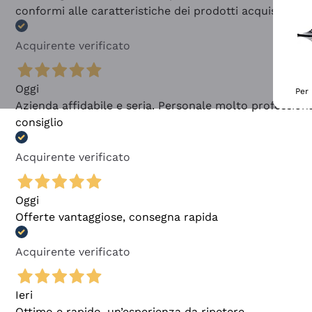
conformi alle caratteristiche dei prodotti acquistati
Acquirente verificato
Oggi
Per 
Azienda affidabile e seria. Personale molto profession
consiglio
Acquirente verificato
Oggi
Offerte vantaggiose, consegna rapida
Acquirente verificato
Ieri
Ottimo e rapido, un’esperienza da ripetere