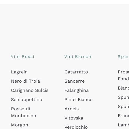
Vini Rossi
Vini Bianchi
Spu
Lagrein
Catarratto
Pros
Fon
Nero di Troia
Sancerre
Blan
Carignano Sulcis
Falanghina
Spum
Schioppettino
Pinot Bianco
Spum
Rosso di
Arneis
Montalcino
Fran
Vitovska
Morgon
Lamb
Verdicchio