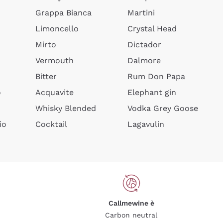
Grappa Bianca
Martini
Limoncello
Crystal Head
Mirto
Dictador
Vermouth
Dalmore
Bitter
Rum Don Papa
o
Acquavite
Elephant gin
Whisky Blended
Vodka Grey Goose
io
Cocktail
Lagavulin
Callmewine è
Carbon neutral