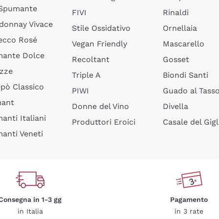
 Spumante
FIVI
Rinaldi
donnay Vivace
Stile Ossidativo
Ornellaia
ecco Rosé
Vegan Friendly
Mascarello
ante Dolce
Recoltant
Gosset
izze
Triple A
Biondi Santi
epò Classico
PIWI
Guado al Tass
mant
Donne del Vino
Divella
anti Italiani
Produttori Eroici
Casale del Gigl
anti Veneti
Consegna in 1-3 gg
Pagamento
in Italia
in 3 rate