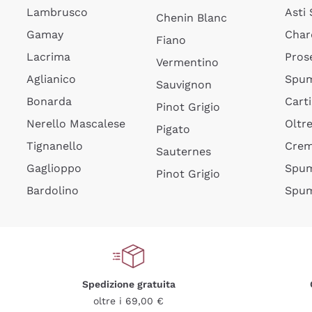
Lambrusco
Asti
Chenin Blanc
Gamay
Char
Fiano
Lacrima
Pros
Vermentino
Aglianico
Spum
Sauvignon
Bonarda
Cart
Pinot Grigio
Nerello Mascalese
Oltr
Pigato
Tignanello
Cre
Sauternes
Gaglioppo
Spum
Pinot Grigio
Bardolino
Spum
Spedizione gratuita
oltre i 69,00 €