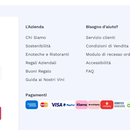
L'Azienda
Bisogno d'aiuto?
Chi Siamo
Servizio clienti
Sostenibilità
Condizioni di Vendita
Enoteche e Ristoranti
Modulo di recesso or
Regali Aziendali
Accessibilità
Buoni Regalo
FAQ
Guida ai Nostri Vini
Pagamenti