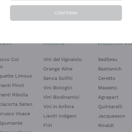
CONFERMA
Esplora il catalogo
manti
Filosofie
Produttori Vin
ecco Col
Vini del Vignaiolo
Sedilesu
do
Orange Wine
Bastianich
quette Limoux
Senza Solfiti
Ceretto
anti Pinot
Vini Biologici
Masseto
anti Ribolla
Vini Biodinamici
Agrapart
ciacorta Saten
Vini in Anfora
Quintarelli
rusco Vivace
Lieviti Indigeni
Jacquesson
 Spumante
FIVI
Rinaldi