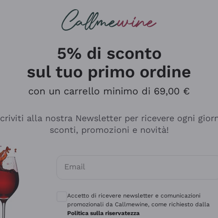
rcando
Champagne
Spumanti
Tutti i Vini
5% di sconto
sul tuo primo ordine
con un carrello minimo di 69,00 €
scriviti alla nostra Newsletter per ricevere ogni gior
sconti, promozioni e novità!
Email
Consensi opzionali per ricevere comunicaz
Accetto di ricevere newsletter e comunicazioni
promozionali da Callmewine, come richiesto dalla
sima
Politica sulla riservatezza