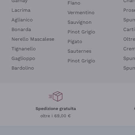
Gamay
Char
Fiano
Lacrima
Pros
Vermentino
Aglianico
Spum
Sauvignon
Bonarda
Cart
Pinot Grigio
Nerello Mascalese
Oltr
Pigato
Tignanello
Cre
Sauternes
Gaglioppo
Spum
Pinot Grigio
Bardolino
Spum
Spedizione gratuita
oltre i 69,00 €