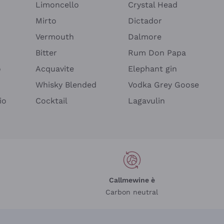
Limoncello
Crystal Head
Mirto
Dictador
Vermouth
Dalmore
Bitter
Rum Don Papa
o
Acquavite
Elephant gin
Whisky Blended
Vodka Grey Goose
io
Cocktail
Lagavulin
Callmewine è
Carbon neutral