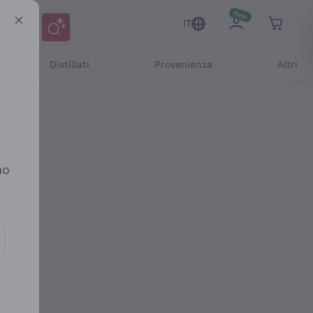
IT
Distillati
Provenienza
Altri
no
ioni e offerte personalizzate