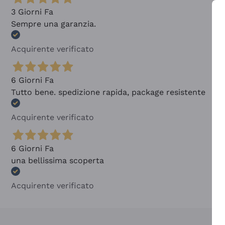
3 Giorni Fa
Sempre una garanzia.
Acquirente verificato
6 Giorni Fa
Tutto bene. spedizione rapida, package resistente
Acquirente verificato
6 Giorni Fa
una bellissima scoperta
Acquirente verificato