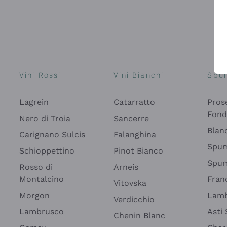
Vini Rossi
Vini Bianchi
Spu
Lagrein
Catarratto
Pros
Fon
Nero di Troia
Sancerre
Blan
Carignano Sulcis
Falanghina
Spum
Schioppettino
Pinot Bianco
Spum
Rosso di
Arneis
Montalcino
Fran
Vitovska
Morgon
Lamb
Verdicchio
Lambrusco
Asti
Chenin Blanc