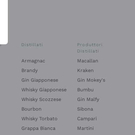
i
Distillati
Produttori
Distillati
Armagnac
Macallan
Brandy
Kraken
Gin Giapponese
Gin Mokey's
Whisky Giapponese
Bumbu
Whisky Scozzese
Gin Malfy
Bourbon
Sibona
Whisky Torbato
Campari
Grappa Bianca
Martini