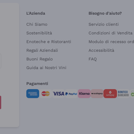
L'Azienda
Bisogno d'aiuto?
Chi Siamo
Servizio clienti
Sostenibilità
Condizioni di Vendita
Enoteche e Ristoranti
Modulo di recesso or
Regali Aziendali
Accessibilità
Buoni Regalo
FAQ
Guida ai Nostri Vini
Pagamenti