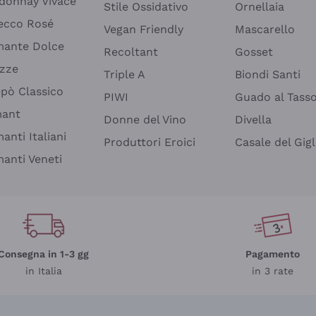
donnay Vivace
Stile Ossidativo
Ornellaia
ecco Rosé
Vegan Friendly
Mascarello
ante Dolce
Recoltant
Gosset
izze
Triple A
Biondi Santi
epò Classico
PIWI
Guado al Tass
mant
Donne del Vino
Divella
anti Italiani
Produttori Eroici
Casale del Gigl
anti Veneti
Consegna in 1-3 gg
Pagamento
in Italia
in 3 rate