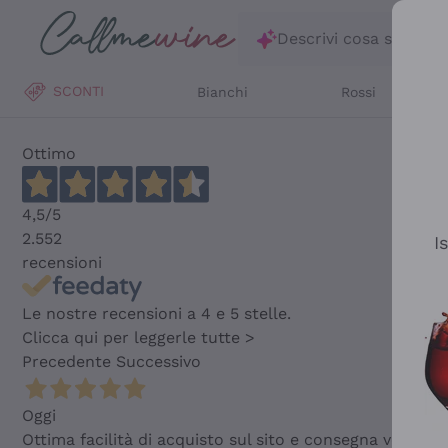
Salta al contenuto principale
Descrivi cosa stai ce
SCONTI
Bianchi
Rossi
Ottimo
4,5
/5
2.552
I
recensioni
Le nostre recensioni a 4 e 5 stelle.
Clicca qui per leggerle tutte >
Precedente
Successivo
Oggi
Ottima facilità di acquisto sul sito e consegna velocis