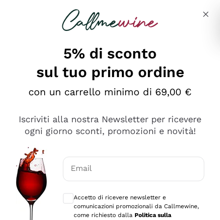
Salta al contenuto principale
Descrivi cosa stai cercando
5% di sconto
sul tuo primo ordine
Ottimo
con un carrello minimo di 69,00 €
4,5
/5
2.566
Iscriviti alla nostra Newsletter per ricevere
recensioni
ogni giorno sconti, promozioni e novità!
Le nostre recensioni a 4 e 5 stelle.
Clicca qui per leggerle tutte >
Email
Precedente
Successivo
Consensi opzionali per ricevere comunica
Accetto di ricevere newsletter e
Ieri
comunicazioni promozionali da Callmewine,
Ordine tutto ok, niente da dire a riguardo. Il sito in se
come richiesto dalla
Politica sulla