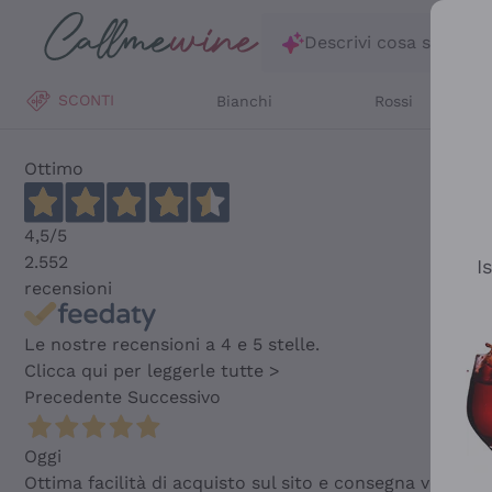
Salta al contenuto principale
Descrivi cosa stai ce
SCONTI
Bianchi
Rossi
Ottimo
4,5
/5
2.552
I
recensioni
Le nostre recensioni a 4 e 5 stelle.
Clicca qui per leggerle tutte >
Precedente
Successivo
Oggi
Ottima facilità di acquisto sul sito e consegna velocis