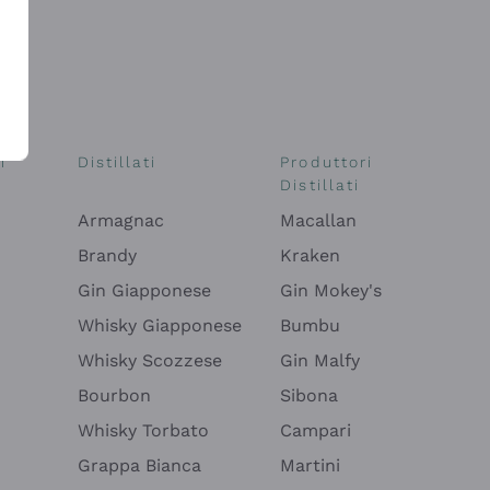
i
Distillati
Produttori
Distillati
Armagnac
Macallan
Brandy
Kraken
Gin Giapponese
Gin Mokey's
Whisky Giapponese
Bumbu
Whisky Scozzese
Gin Malfy
Bourbon
Sibona
Whisky Torbato
Campari
Grappa Bianca
Martini