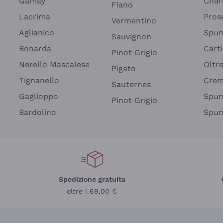
Gamay
Char
Fiano
Lacrima
Pros
Vermentino
Aglianico
Spum
Sauvignon
Bonarda
Cart
Pinot Grigio
Nerello Mascalese
Oltr
Pigato
Tignanello
Cre
Sauternes
Gaglioppo
Spum
Pinot Grigio
Bardolino
Spum
Spedizione gratuita
oltre i 69,00 €