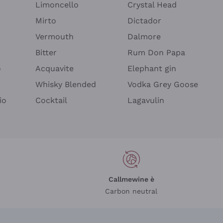
Limoncello
Crystal Head
Mirto
Dictador
Vermouth
Dalmore
Bitter
Rum Don Papa
o
Acquavite
Elephant gin
Whisky Blended
Vodka Grey Goose
io
Cocktail
Lagavulin
Callmewine è
Carbon neutral