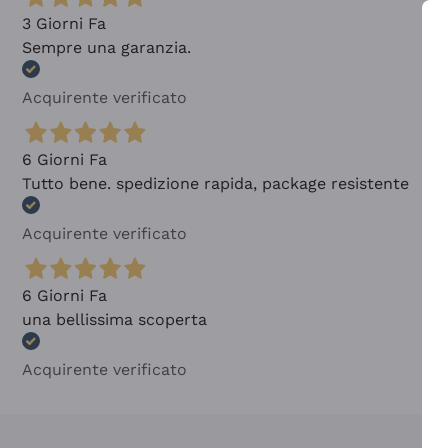
3 Giorni Fa
Sempre una garanzia.
Acquirente verificato
6 Giorni Fa
Tutto bene. spedizione rapida, package resistente
Acquirente verificato
6 Giorni Fa
una bellissima scoperta
Acquirente verificato