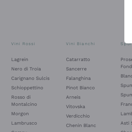
Vini Rossi
Vini Bianchi
Spu
Lagrein
Catarratto
Pros
Fon
Nero di Troia
Sancerre
Blan
Carignano Sulcis
Falanghina
Spum
Schioppettino
Pinot Bianco
Spum
Rosso di
Arneis
Montalcino
Fran
Vitovska
Morgon
Lamb
Verdicchio
Lambrusco
Asti
Chenin Blanc