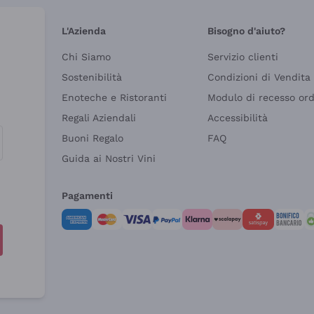
L'Azienda
Bisogno d'aiuto?
Chi Siamo
Servizio clienti
Sostenibilità
Condizioni di Vendita
Enoteche e Ristoranti
Modulo di recesso or
Regali Aziendali
Accessibilità
Buoni Regalo
FAQ
Guida ai Nostri Vini
Pagamenti