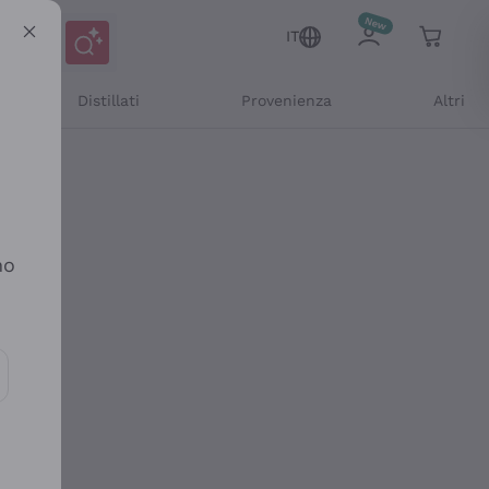
IT
Distillati
Provenienza
Altri
no
ioni e offerte personalizzate