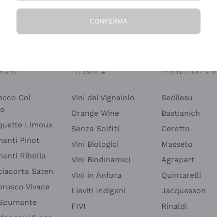
CONFERMA
Esplora il catalogo
manti
Filosofie
Produttori Vin
ecco Col
Vini del Vignaiolo
Sedilesu
do
Orange Wine
Bastianich
quette Limoux
Senza Solfiti
Ceretto
anti Pinot
Vini Biologici
Masseto
anti Ribolla
Vini Biodinamici
Agrapart
ciacorta Saten
Vini in Anfora
Quintarelli
rusco Vivace
Lieviti Indigeni
Jacquesson
 Spumante
FIVI
Rinaldi