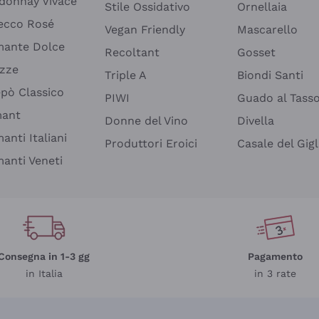
donnay Vivace
Stile Ossidativo
Ornellaia
ecco Rosé
Vegan Friendly
Mascarello
ante Dolce
Recoltant
Gosset
izze
Triple A
Biondi Santi
epò Classico
PIWI
Guado al Tass
mant
Donne del Vino
Divella
anti Italiani
Produttori Eroici
Casale del Gigl
anti Veneti
Consegna in 1-3 gg
Pagamento
in Italia
in 3 rate