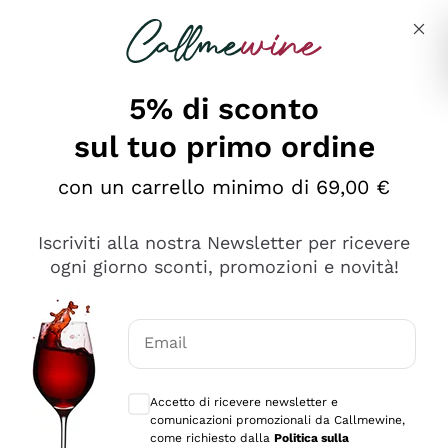
Salta al contenuto principale
Descrivi cosa stai cercando
5% di sconto
sul tuo primo ordine
Ottimo
con un carrello minimo di 69,00 €
4,5
/5
2.567
Iscriviti alla nostra Newsletter per ricevere
recensioni
ogni giorno sconti, promozioni e novità!
Le nostre recensioni a 4 e 5 stelle.
Clicca qui per leggerle tutte >
Email
Precedente
Successivo
Consensi opzionali per ricevere comunica
Accetto di ricevere newsletter e
Oggi
comunicazioni promozionali da Callmewine,
Ottimo servizio!
come richiesto dalla
Politica sulla