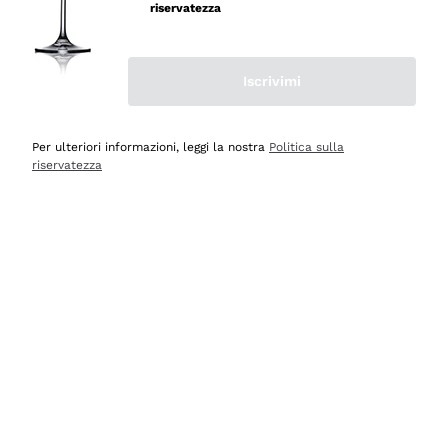
velocissima
riservatezza
Acquirente verificato
Iscrivimi
Ieri
Perfetti e attenti al cliente
Per ulteriori informazioni, leggi la nostra
Politica sulla
riservatezza
Acquirente verificato
2 Giorni Fa
Semplice nell'uso, puntuali e veloci.
Acquirente verificato
2 Giorni Fa
Ottima come sempre!