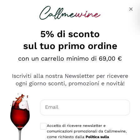
Salta al contenuto principale
Descrivi cosa stai cercando
5% di sconto
sul tuo primo ordine
Ottimo
con un carrello minimo di 69,00 €
4,5
/5
2.552
Iscriviti alla nostra Newsletter per ricevere
recensioni
ogni giorno sconti, promozioni e novità!
Le nostre recensioni a 4 e 5 stelle.
Clicca qui per leggerle tutte >
Email
Precedente
Successivo
Consensi opzionali per ricevere comunica
Accetto di ricevere newsletter e
Oggi
comunicazioni promozionali da Callmewine,
Ottima facilità di acquisto sul sito e consegna
come richiesto dalla
Politica sulla