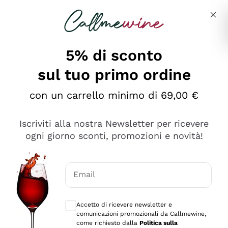
Salta al contenuto principale
Descrivi cosa stai cercando
5% di sconto
sul tuo primo ordine
Ottimo
con un carrello minimo di 69,00 €
4,5
/5
2.566
Iscriviti alla nostra Newsletter per ricevere
recensioni
ogni giorno sconti, promozioni e novità!
Le nostre recensioni a 4 e 5 stelle.
Clicca qui per leggerle tutte >
Email
Precedente
Successivo
Consensi opzionali per ricevere comunica
Accetto di ricevere newsletter e
Oggi
comunicazioni promozionali da Callmewine,
Ordine tutto ok, niente da dire a riguardo. Il sito in se
come richiesto dalla
Politica sulla