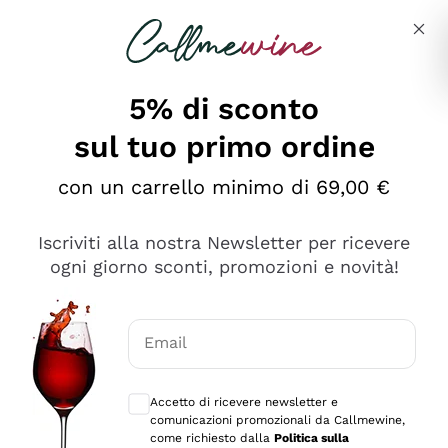
Salta al contenuto principale
Descrivi cosa stai cercando
5% di sconto
sul tuo primo ordine
Ottimo
con un carrello minimo di 69,00 €
4,5
/5
2.559
Iscriviti alla nostra Newsletter per ricevere
recensioni
ogni giorno sconti, promozioni e novità!
Le nostre recensioni a 4 e 5 stelle.
Clicca qui per leggerle tutte >
Email
Precedente
Successivo
Consensi opzionali per ricevere comunica
Accetto di ricevere newsletter e
Oggi
comunicazioni promozionali da Callmewine,
Il catalogo offre moltissime possibilità di scelta tra tanti
come richiesto dalla
Politica sulla