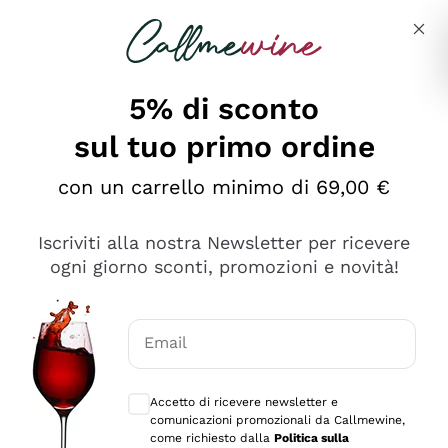
Salta al contenuto principale
Descrivi cosa stai cercando
5% di sconto
sul tuo primo ordine
Ottimo
con un carrello minimo di 69,00 €
4,5
/5
2.566
Iscriviti alla nostra Newsletter per ricevere
recensioni
ogni giorno sconti, promozioni e novità!
Le nostre recensioni a 4 e 5 stelle.
Clicca qui per leggerle tutte >
Email
Precedente
Successivo
Consensi opzionali per ricevere comunica
Accetto di ricevere newsletter e
Oggi
comunicazioni promozionali da Callmewine,
Ordine tutto ok, niente da dire a riguardo. Il sito in se
come richiesto dalla
Politica sulla