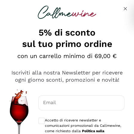
Salta al contenuto principale
Descrivi cosa stai cercando
5% di sconto
sul tuo primo ordine
Ottimo
con un carrello minimo di 69,00 €
4,5
/5
2.561
Iscriviti alla nostra Newsletter per ricevere
recensioni
ogni giorno sconti, promozioni e novità!
Le nostre recensioni a 4 e 5 stelle.
Clicca qui per leggerle tutte >
Email
Precedente
Successivo
Consensi opzionali per ricevere comunica
Accetto di ricevere newsletter e
Oggi
comunicazioni promozionali da Callmewine,
Acquisto semplice nelle modalità, gestito con rapidità e
come richiesto dalla
Politica sulla