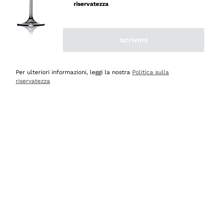
professionalità
riservatezza
Acquirente verificato
Iscrivimi
Ieri
Seri affidabili
Per ulteriori informazioni, leggi la nostra
Politica sulla
riservatezza
Acquirente verificato
Ieri
Il catalogo offre moltissime possibilità di scelta tra tanti
prodotti diversi e con un ampio range di prezzo. Le
indicazioni dei consulenti sono estremamente chiare e
conformi alle caratteristiche dei prodotti acquistati
Acquirente verificato