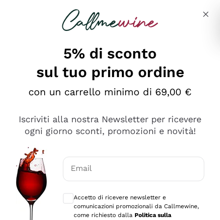
Salta al contenuto principale
Descrivi cosa stai cercando
5% di sconto
sul tuo primo ordine
Ottimo
con un carrello minimo di 69,00 €
4,5
/5
2.561
Iscriviti alla nostra Newsletter per ricevere
recensioni
ogni giorno sconti, promozioni e novità!
Le nostre recensioni a 4 e 5 stelle.
Clicca qui per leggerle tutte >
Email
Precedente
Successivo
Consensi opzionali per ricevere comunica
Accetto di ricevere newsletter e
Oggi
comunicazioni promozionali da Callmewine,
Acquisto semplice nelle modalità, gestito con rapidità e
come richiesto dalla
Politica sulla