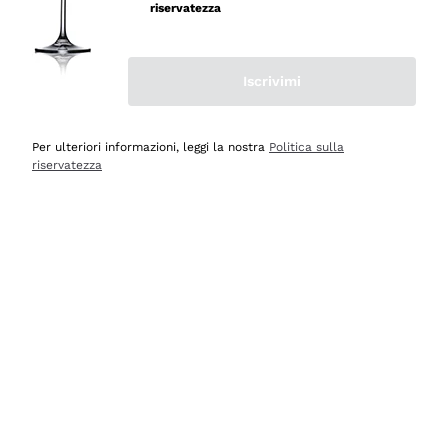
professionalità
riservatezza
Acquirente verificato
Iscrivimi
Oggi
Seri affidabili
Per ulteriori informazioni, leggi la nostra
Politica sulla
riservatezza
Acquirente verificato
Ieri
Il catalogo offre moltissime possibilità di scelta tra tanti
prodotti diversi e con un ampio range di prezzo. Le
indicazioni dei consulenti sono estremamente chiare e
conformi alle caratteristiche dei prodotti acquistati
Acquirente verificato