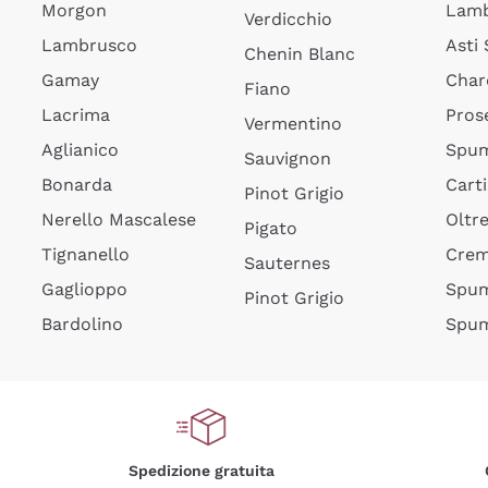
Morgon
Lamb
Verdicchio
Lambrusco
Asti
Chenin Blanc
Gamay
Char
Fiano
Lacrima
Pros
Vermentino
Aglianico
Spum
Sauvignon
Bonarda
Cart
Pinot Grigio
Nerello Mascalese
Oltr
Pigato
Tignanello
Cre
Sauternes
Gaglioppo
Spum
Pinot Grigio
Bardolino
Spum
Spedizione gratuita