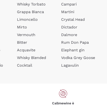
Whisky Torbato
Campari
Grappa Bianca
Martini
Limoncello
Crystal Head
Mirto
Dictador
Vermouth
Dalmore
Bitter
Rum Don Papa
o
Acquavite
Elephant gin
Whisky Blended
Vodka Grey Goose
io
Cocktail
Lagavulin
Callmewine è