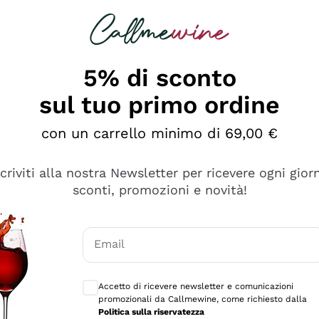
rcando
Champagne
Spumanti
Tutti i Vini
5% di sconto
sul tuo primo ordine
con un carrello minimo di 69,00 €
scriviti alla nostra Newsletter per ricevere ogni gior
sconti, promozioni e novità!
Email
Consensi opzionali per ricevere comunicaz
Accetto di ricevere newsletter e comunicazioni
promozionali da Callmewine, come richiesto dalla
se non è male ma secondo me ci sono alternative che hanno p
Politica sulla riservatezza