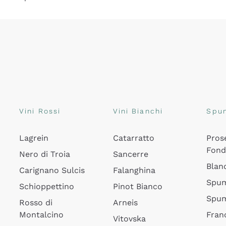
Vini Rossi
Vini Bianchi
Spu
Lagrein
Catarratto
Pros
Fon
Nero di Troia
Sancerre
Blan
Carignano Sulcis
Falanghina
Spum
Schioppettino
Pinot Bianco
Spum
Rosso di
Arneis
Montalcino
Fran
Vitovska