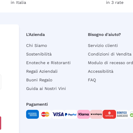
in Italia
in 3 rate
L'Azienda
Bisogno d'aiuto?
Chi Siamo
Servizio clienti
Sostenibilità
Condizioni di Vendita
Enoteche e Ristoranti
Modulo di recesso or
Regali Aziendali
Accessibilità
Buoni Regalo
FAQ
Guida ai Nostri Vini
Pagamenti