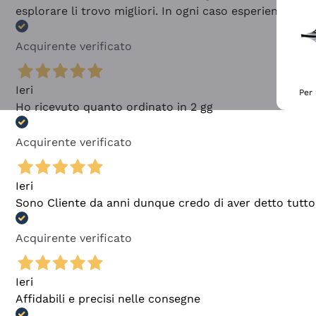
esplorare li trovo migliori. In ogni caso esperienza buo
Acquirente verificato
Ieri
Per 
Ho ricevuto quanto ordinato in 2 gg
Acquirente verificato
Ieri
Sono Cliente da anni dunque credo di aver detto tutto
Acquirente verificato
Ieri
Affidabili e precisi nelle consegne