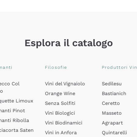
Esplora il catalogo
manti
Filosofie
Produttori Vin
ecco Col
Vini del Vignaiolo
Sedilesu
do
Orange Wine
Bastianich
quette Limoux
Senza Solfiti
Ceretto
anti Pinot
Vini Biologici
Masseto
anti Ribolla
Vini Biodinamici
Agrapart
ciacorta Saten
Vini in Anfora
Quintarelli