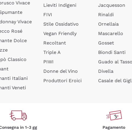
rusco Vivace
Lieviti Indigeni
Jacquesson
 Spumante
FIVI
Rinaldi
donnay Vivace
Stile Ossidativo
Ornellaia
ecco Rosé
Vegan Friendly
Mascarello
ante Dolce
Recoltant
Gosset
izze
Triple A
Biondi Santi
epò Classico
PIWI
Guado al Tass
mant
Donne del Vino
Divella
anti Italiani
Produttori Eroici
Casale del Gigl
anti Veneti
Consegna in 1-3 gg
Pagamento