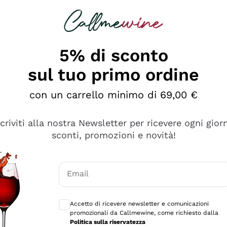
rcando
Champagne
Spumanti
Tutti i Vini
5% di sconto
sul tuo primo ordine
con un carrello minimo di 69,00 €
scriviti alla nostra Newsletter per ricevere ogni gior
sconti, promozioni e novità!
Email
Consensi opzionali per ricevere comunicaz
Accetto di ricevere newsletter e comunicazioni
promozionali da Callmewine, come richiesto dalla
tanti prodotti diversi e con un ampio range di prezzo. Le 
Politica sulla riservatezza