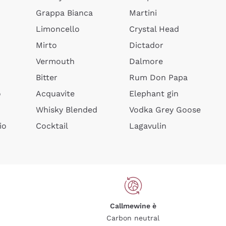
Grappa Bianca
Martini
Limoncello
Crystal Head
Mirto
Dictador
Vermouth
Dalmore
Bitter
Rum Don Papa
o
Acquavite
Elephant gin
Whisky Blended
Vodka Grey Goose
io
Cocktail
Lagavulin
Callmewine è
Carbon neutral