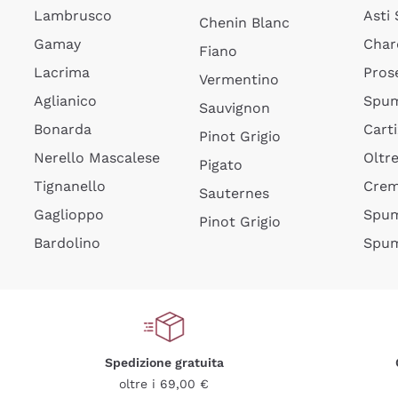
Lambrusco
Asti
Chenin Blanc
Gamay
Char
Fiano
Lacrima
Pros
Vermentino
Aglianico
Spum
Sauvignon
Bonarda
Cart
Pinot Grigio
Nerello Mascalese
Oltr
Pigato
Tignanello
Cre
Sauternes
Gaglioppo
Spum
Pinot Grigio
Bardolino
Spum
Spedizione gratuita
oltre i 69,00 €