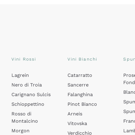
Vini Rossi
Vini Bianchi
Spu
Lagrein
Catarratto
Pros
Fon
Nero di Troia
Sancerre
Blan
Carignano Sulcis
Falanghina
Spum
Schioppettino
Pinot Bianco
Spum
Rosso di
Arneis
Montalcino
Fran
Vitovska
Morgon
Lamb
Verdicchio