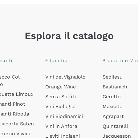
Esplora il catalogo
manti
Filosofie
Produttori Vin
ecco Col
Vini del Vignaiolo
Sedilesu
do
Orange Wine
Bastianich
quette Limoux
Senza Solfiti
Ceretto
anti Pinot
Vini Biologici
Masseto
anti Ribolla
Vini Biodinamici
Agrapart
ciacorta Saten
Vini in Anfora
Quintarelli
rusco Vivace
Lieviti Indigeni
Jacquesson