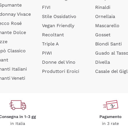
 Spumante
FIVI
Rinaldi
donnay Vivace
Stile Ossidativo
Ornellaia
ecco Rosé
Vegan Friendly
Mascarello
ante Dolce
Recoltant
Gosset
izze
Triple A
Biondi Santi
epò Classico
PIWI
Guado al Tass
mant
Donne del Vino
Divella
anti Italiani
Produttori Eroici
Casale del Gigl
anti Veneti
Consegna in 1-3 gg
Pagamento
in Italia
in 3 rate