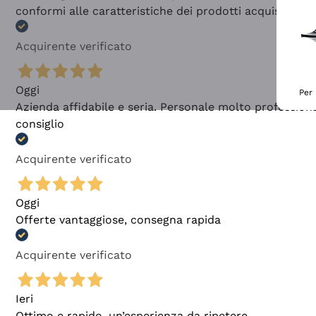
conformi alle caratteristiche dei prodotti acquistati
Acquirente verificato
Oggi
Per 
Azienda affidabile e seria. Personale molto profession
consiglio
Acquirente verificato
Oggi
Offerte vantaggiose, consegna rapida
Acquirente verificato
Ieri
Ottimo e rapido, un’esperienza da ripetere