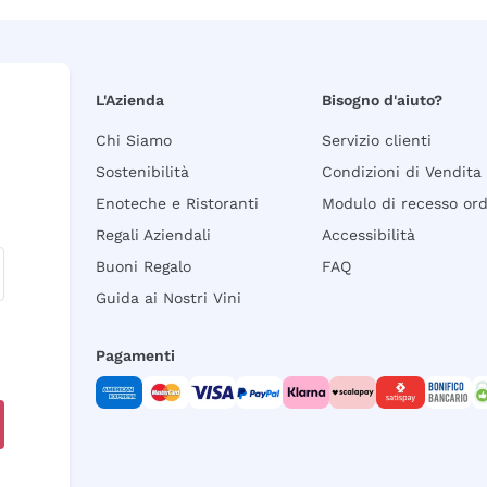
L'Azienda
Bisogno d'aiuto?
Chi Siamo
Servizio clienti
Sostenibilità
Condizioni di Vendita
Enoteche e Ristoranti
Modulo di recesso or
Regali Aziendali
Accessibilità
Buoni Regalo
FAQ
Guida ai Nostri Vini
Pagamenti