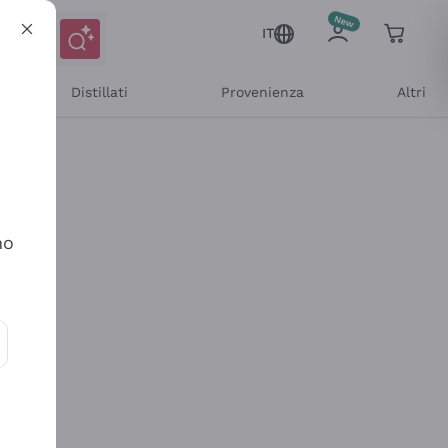
IT
Distillati
Provenienza
Altri
no
ioni e offerte personalizzate