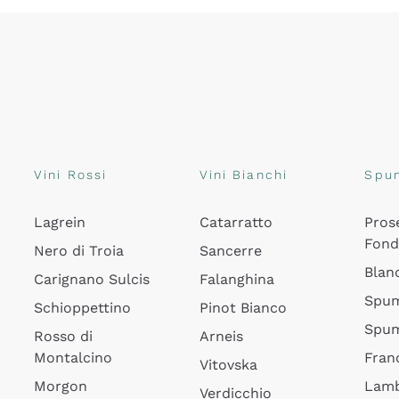
Vini Rossi
Vini Bianchi
Spu
Lagrein
Catarratto
Pros
Fon
Nero di Troia
Sancerre
Blan
Carignano Sulcis
Falanghina
Spum
Schioppettino
Pinot Bianco
Spum
Rosso di
Arneis
Montalcino
Fran
Vitovska
Morgon
Lamb
Verdicchio