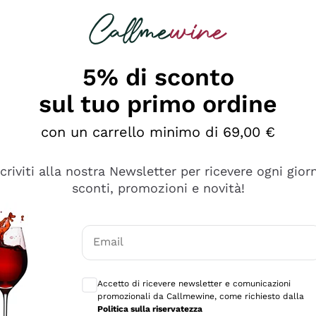
rcando
Champagne
Spumanti
Tutti i Vini
5% di sconto
sul tuo primo ordine
con un carrello minimo di 69,00 €
scriviti alla nostra Newsletter per ricevere ogni gior
sconti, promozioni e novità!
Email
Consensi opzionali per ricevere comunicaz
Accetto di ricevere newsletter e comunicazioni
promozionali da Callmewine, come richiesto dalla
e professionalità
Politica sulla riservatezza