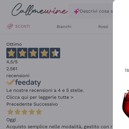
Salta al contenuto principale
Descrivi cosa stai ce
SCONTI
Bianchi
Rossi
Ottimo
4,5
/5
2.561
I
recensioni
Le nostre recensioni a 4 e 5 stelle.
Clicca qui per leggerle tutte >
Precedente
Successivo
Oggi
Acquisto semplice nelle modalità, gestito con rapidità 