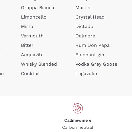
Grappa Bianca
Martini
Limoncello
Crystal Head
Mirto
Dictador
Vermouth
Dalmore
Bitter
Rum Don Papa
o
Acquavite
Elephant gin
Whisky Blended
Vodka Grey Goose
io
Cocktail
Lagavulin
Callmewine è
Carbon neutral