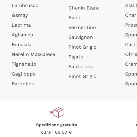
Lambrusco
Asti
Chenin Blanc
Gamay
Char
Fiano
Lacrima
Pros
Vermentino
Aglianico
Spum
Sauvignon
Bonarda
Cart
Pinot Grigio
Nerello Mascalese
Oltr
Pigato
Tignanello
Cre
Sauternes
Gaglioppo
Spum
Pinot Grigio
Bardolino
Spum
Spedizione gratuita
oltre i 69,00 €