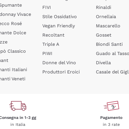
 Spumante
FIVI
Rinaldi
donnay Vivace
Stile Ossidativo
Ornellaia
ecco Rosé
Vegan Friendly
Mascarello
ante Dolce
Recoltant
Gosset
izze
Triple A
Biondi Santi
epò Classico
PIWI
Guado al Tass
mant
Donne del Vino
Divella
anti Italiani
Produttori Eroici
Casale del Gigl
anti Veneti
Consegna in 1-3 gg
Pagamento
in Italia
in 3 rate