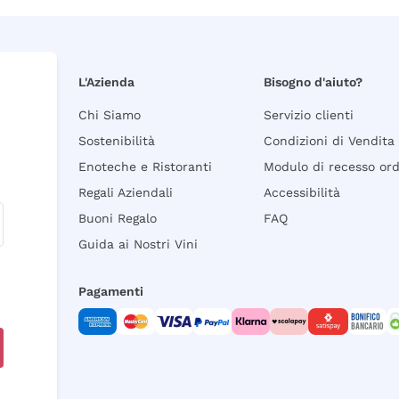
L'Azienda
Bisogno d'aiuto?
Chi Siamo
Servizio clienti
Sostenibilità
Condizioni di Vendita
Enoteche e Ristoranti
Modulo di recesso or
Regali Aziendali
Accessibilità
Buoni Regalo
FAQ
Guida ai Nostri Vini
Pagamenti