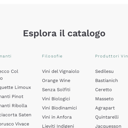
Esplora il catalogo
manti
Filosofie
Produttori Vin
ecco Col
Vini del Vignaiolo
Sedilesu
do
Orange Wine
Bastianich
quette Limoux
Senza Solfiti
Ceretto
anti Pinot
Vini Biologici
Masseto
anti Ribolla
Vini Biodinamici
Agrapart
ciacorta Saten
Vini in Anfora
Quintarelli
rusco Vivace
Lieviti Indigeni
Jacquesson