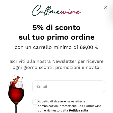
Salta al contenuto principale
Descrivi cosa stai cercando
5% di sconto
sul tuo primo ordine
Ottimo
con un carrello minimo di 69,00 €
4,5
/5
2.566
Iscriviti alla nostra Newsletter per ricevere
recensioni
ogni giorno sconti, promozioni e novità!
Le nostre recensioni a 4 e 5 stelle.
Clicca qui per leggerle tutte >
Email
Precedente
Successivo
Consensi opzionali per ricevere comunica
Accetto di ricevere newsletter e
Oggi
comunicazioni promozionali da Callmewine,
Ordine tutto ok, niente da dire a riguardo. Il sito in se
come richiesto dalla
Politica sulla