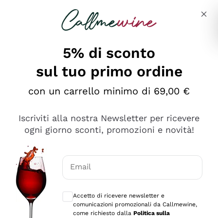
Salta al contenuto principale
Descrivi cosa stai cercando
5% di sconto
sul tuo primo ordine
Ottimo
con un carrello minimo di 69,00 €
4,5
/5
2.551
Iscriviti alla nostra Newsletter per ricevere
recensioni
ogni giorno sconti, promozioni e novità!
Le nostre recensioni a 4 e 5 stelle.
Clicca qui per leggerle tutte >
Email
Precedente
Successivo
Consensi opzionali per ricevere comunica
Accetto di ricevere newsletter e
Oggi
comunicazioni promozionali da Callmewine,
Perfetti e attenti al cliente
come richiesto dalla
Politica sulla