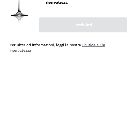
professionalità
riservatezza
Acquirente verificato
Iscrivimi
Oggi
Seri affidabili
Per ulteriori informazioni, leggi la nostra
Politica sulla
riservatezza
Acquirente verificato
Ieri
Il catalogo offre moltissime possibilità di scelta tra tanti
prodotti diversi e con un ampio range di prezzo. Le
indicazioni dei consulenti sono estremamente chiare e
conformi alle caratteristiche dei prodotti acquistati
Acquirente verificato