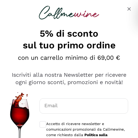
Salta al contenuto principale
Descrivi cosa stai cercando
5% di sconto
sul tuo primo ordine
Ottimo
con un carrello minimo di 69,00 €
4,5
/5
2.561
Iscriviti alla nostra Newsletter per ricevere
recensioni
ogni giorno sconti, promozioni e novità!
Le nostre recensioni a 4 e 5 stelle.
Clicca qui per leggerle tutte >
Email
Precedente
Successivo
Consensi opzionali per ricevere comunica
Accetto di ricevere newsletter e
Oggi
comunicazioni promozionali da Callmewine,
Acquisto semplice nelle modalità, gestito con rapidità e
come richiesto dalla
Politica sulla