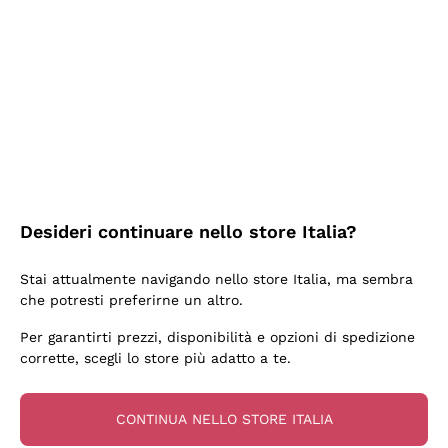
2 Giorni Fa
Semplice nell'uso, puntuali e veloci.
Acquirente verificato
2 Giorni Fa
Ottima come sempre!
Desideri continuare nello store Italia?
Acquirente verificato
Stai attualmente navigando nello store Italia, ma sembra
che potresti preferirne un altro.
3 Giorni Fa
Per garantirti prezzi, disponibilità e opzioni di spedizione
Buona esperienza
corrette, scegli lo store più adatto a te.
Acquirente verificato
CONTINUA NELLO STORE ITALIA