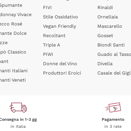
 Spumante
FIVI
Rinaldi
donnay Vivace
Stile Ossidativo
Ornellaia
ecco Rosé
Vegan Friendly
Mascarello
ante Dolce
Recoltant
Gosset
izze
Triple A
Biondi Santi
epò Classico
PIWI
Guado al Tass
mant
Donne del Vino
Divella
anti Italiani
Produttori Eroici
Casale del Gigl
anti Veneti
Consegna in 1-3 gg
Pagamento
in Italia
in 3 rate