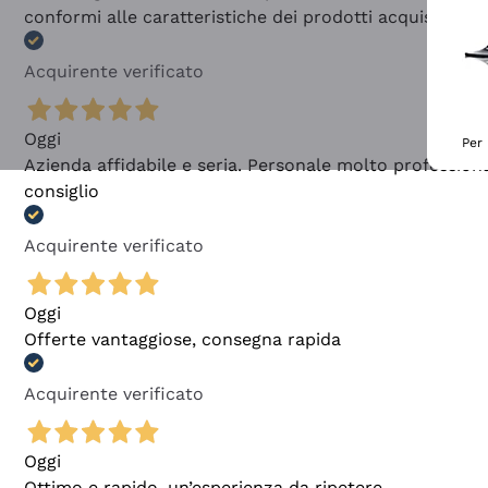
conformi alle caratteristiche dei prodotti acquistati
Acquirente verificato
Oggi
Per 
Azienda affidabile e seria. Personale molto profession
consiglio
Acquirente verificato
Oggi
Offerte vantaggiose, consegna rapida
Acquirente verificato
Oggi
Ottimo e rapido, un’esperienza da ripetere