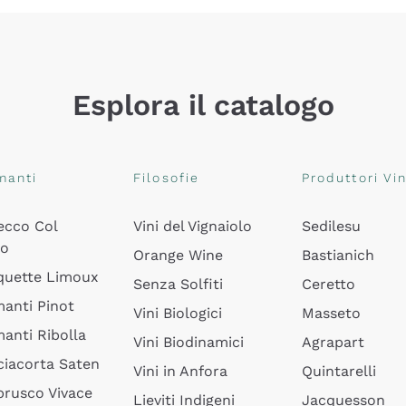
Esplora il catalogo
manti
Filosofie
Produttori Vin
ecco Col
Vini del Vignaiolo
Sedilesu
do
Orange Wine
Bastianich
quette Limoux
Senza Solfiti
Ceretto
anti Pinot
Vini Biologici
Masseto
anti Ribolla
Vini Biodinamici
Agrapart
ciacorta Saten
Vini in Anfora
Quintarelli
rusco Vivace
Lieviti Indigeni
Jacquesson