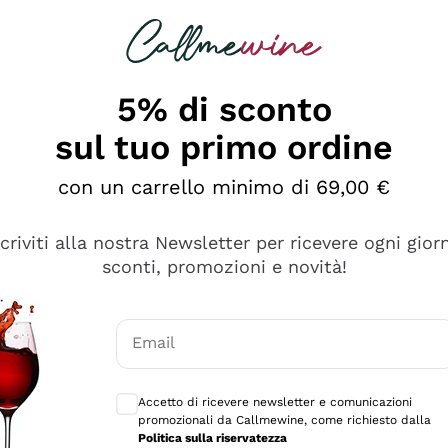
rcando
Champagne
Spumanti
Tutti i Vini
5% di sconto
sul tuo primo ordine
con un carrello minimo di 69,00 €
scriviti alla nostra Newsletter per ricevere ogni gior
sconti, promozioni e novità!
Email
Consensi opzionali per ricevere comunicaz
Accetto di ricevere newsletter e comunicazioni
promozionali da Callmewine, come richiesto dalla
tanti prodotti diversi e con un ampio range di prezzo. Le 
Politica sulla riservatezza