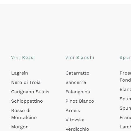
Vini Rossi
Vini Bianchi
Spu
Lagrein
Catarratto
Pros
Fon
Nero di Troia
Sancerre
Blan
Carignano Sulcis
Falanghina
Spum
Schioppettino
Pinot Bianco
Spum
Rosso di
Arneis
Montalcino
Fran
Vitovska
Morgon
Lamb
Verdicchio