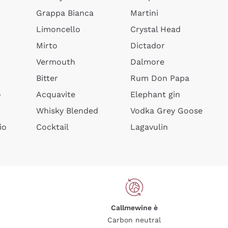
Grappa Bianca
Martini
Limoncello
Crystal Head
Mirto
Dictador
Vermouth
Dalmore
Bitter
Rum Don Papa
o
Acquavite
Elephant gin
Whisky Blended
Vodka Grey Goose
io
Cocktail
Lagavulin
Callmewine è
Carbon neutral