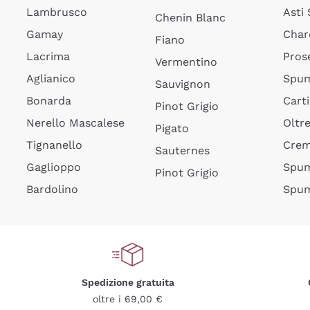
Lambrusco
Asti
Chenin Blanc
Gamay
Char
Fiano
Lacrima
Pros
Vermentino
Aglianico
Spum
Sauvignon
Bonarda
Cart
Pinot Grigio
Nerello Mascalese
Oltr
Pigato
Tignanello
Cre
Sauternes
Gaglioppo
Spum
Pinot Grigio
Bardolino
Spum
Spedizione gratuita
oltre i 69,00 €