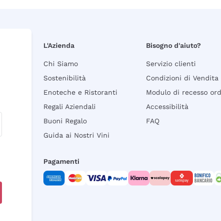
L'Azienda
Bisogno d'aiuto?
Chi Siamo
Servizio clienti
Sostenibilità
Condizioni di Vendita
Enoteche e Ristoranti
Modulo di recesso or
Regali Aziendali
Accessibilità
Buoni Regalo
FAQ
Guida ai Nostri Vini
Pagamenti