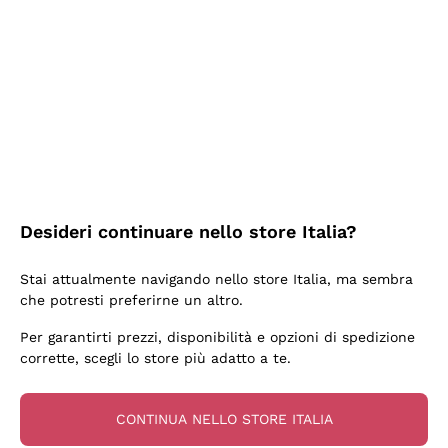
2 Giorni Fa
Semplice nell'uso, puntuali e veloci.
Acquirente verificato
2 Giorni Fa
Ottima come sempre!
Desideri continuare nello store Italia?
Acquirente verificato
Stai attualmente navigando nello store Italia, ma sembra
che potresti preferirne un altro.
3 Giorni Fa
Per garantirti prezzi, disponibilità e opzioni di spedizione
Buona esperienza
corrette, scegli lo store più adatto a te.
Acquirente verificato
CONTINUA NELLO STORE ITALIA