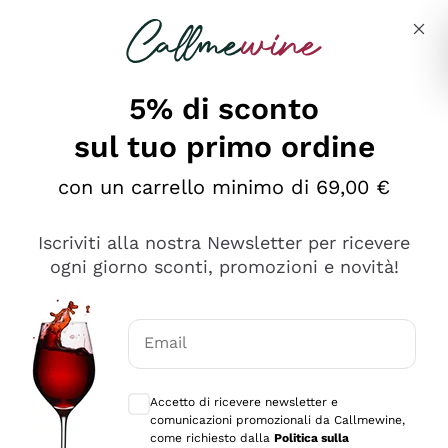
Salta al contenuto principale
Descrivi cosa stai cercando
5% di sconto
sul tuo primo ordine
Ottimo
con un carrello minimo di 69,00 €
4,5
/5
2.566
Iscriviti alla nostra Newsletter per ricevere
recensioni
ogni giorno sconti, promozioni e novità!
Le nostre recensioni a 4 e 5 stelle.
Clicca qui per leggerle tutte >
Email
Precedente
Successivo
Consensi opzionali per ricevere comunica
Accetto di ricevere newsletter e
Ieri
comunicazioni promozionali da Callmewine,
Ordine tutto ok, niente da dire a riguardo. Il sito in se
come richiesto dalla
Politica sulla