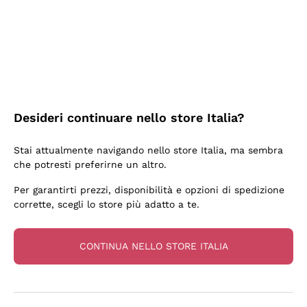
3 Giorni Fa
Sempre una garanzia.
Acquirente verificato
Desideri continuare nello store Italia?
6 Giorni Fa
Stai attualmente navigando nello store Italia, ma sembra
Tutto bene. spedizione rapida, package resistente
che potresti preferirne un altro.
Acquirente verificato
Per garantirti prezzi, disponibilità e opzioni di spedizione
corrette, scegli lo store più adatto a te.
6 Giorni Fa
una bellissima scoperta
CONTINUA NELLO STORE ITALIA
Acquirente verificato