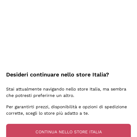
Ieri
Ottima facilità di acquisto sul sito e consegna
velocissima
Acquirente verificato
2 Giorni Fa
Perfetti e attenti al cliente
Desideri continuare nello store Italia?
Acquirente verificato
Stai attualmente navigando nello store Italia, ma sembra
che potresti preferirne un altro.
3 Giorni Fa
Per garantirti prezzi, disponibilità e opzioni di spedizione
Semplice nell'uso, puntuali e veloci.
corrette, scegli lo store più adatto a te.
Acquirente verificato
CONTINUA NELLO STORE ITALIA