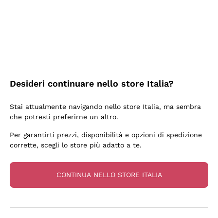
3 Giorni Fa
Sempre una garanzia.
Acquirente verificato
Desideri continuare nello store Italia?
6 Giorni Fa
Stai attualmente navigando nello store Italia, ma sembra
Tutto bene. spedizione rapida, package resistente
che potresti preferirne un altro.
Acquirente verificato
Per garantirti prezzi, disponibilità e opzioni di spedizione
corrette, scegli lo store più adatto a te.
6 Giorni Fa
una bellissima scoperta
CONTINUA NELLO STORE ITALIA
Acquirente verificato