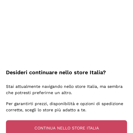
2 Giorni Fa
Ottima facilità di acquisto sul sito e consegna
velocissima
Acquirente verificato
2 Giorni Fa
Perfetti e attenti al cliente
Desideri continuare nello store Italia?
Acquirente verificato
Stai attualmente navigando nello store Italia, ma sembra
che potresti preferirne un altro.
3 Giorni Fa
Per garantirti prezzi, disponibilità e opzioni di spedizione
Semplice nell'uso, puntuali e veloci.
corrette, scegli lo store più adatto a te.
Acquirente verificato
CONTINUA NELLO STORE ITALIA