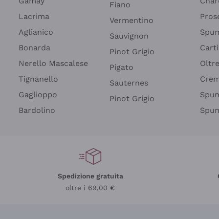
Gamay
Char
Fiano
Lacrima
Pros
Vermentino
Aglianico
Spum
Sauvignon
Bonarda
Cart
Pinot Grigio
Nerello Mascalese
Oltr
Pigato
Tignanello
Cre
Sauternes
Gaglioppo
Spum
Pinot Grigio
Bardolino
Spum
Spedizione gratuita
oltre i 69,00 €