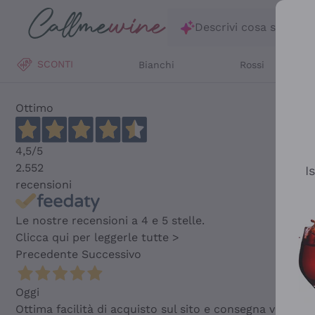
Salta al contenuto principale
Descrivi cosa stai ce
SCONTI
Bianchi
Rossi
Ottimo
4,5
/5
2.552
I
recensioni
Le nostre recensioni a 4 e 5 stelle.
Clicca qui per leggerle tutte >
Precedente
Successivo
Oggi
Ottima facilità di acquisto sul sito e consegna velocis