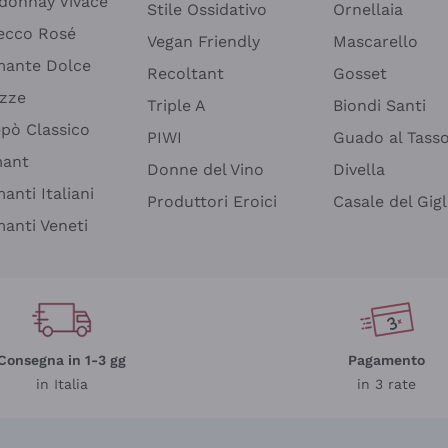
donnay Vivace
Stile Ossidativo
Ornellaia
ecco Rosé
Vegan Friendly
Mascarello
ante Dolce
Recoltant
Gosset
izze
Triple A
Biondi Santi
epò Classico
PIWI
Guado al Tass
mant
Donne del Vino
Divella
anti Italiani
Produttori Eroici
Casale del Gigl
anti Veneti
Consegna in 1-3 gg
Pagamento
in Italia
in 3 rate