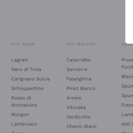
Vini Rossi
Vini Bianchi
Spu
Lagrein
Catarratto
Pros
Fon
Nero di Troia
Sancerre
Blan
Carignano Sulcis
Falanghina
Spum
Schioppettino
Pinot Bianco
Spum
Rosso di
Arneis
Montalcino
Fran
Vitovska
Morgon
Lamb
Verdicchio
Lambrusco
Asti
Chenin Blanc