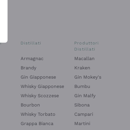
i
Distillati
Produttori
Distillati
Armagnac
Macallan
Brandy
Kraken
Gin Giapponese
Gin Mokey's
Whisky Giapponese
Bumbu
Whisky Scozzese
Gin Malfy
Bourbon
Sibona
Whisky Torbato
Campari
Grappa Bianca
Martini