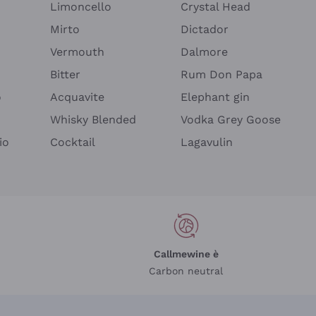
Limoncello
Crystal Head
Mirto
Dictador
Vermouth
Dalmore
Bitter
Rum Don Papa
o
Acquavite
Elephant gin
Whisky Blended
Vodka Grey Goose
io
Cocktail
Lagavulin
Callmewine è
Carbon neutral