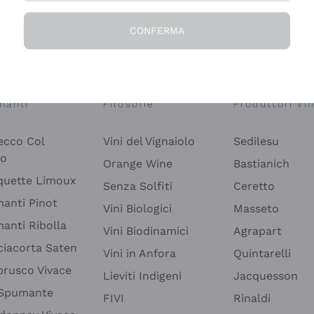
CONFERMA
Esplora il catalogo
manti
Filosofie
Produttori Vin
ecco Col
Vini del Vignaiolo
Sedilesu
do
Orange Wine
Bastianich
quette Limoux
Senza Solfiti
Ceretto
anti Pinot
Vini Biologici
Masseto
anti Ribolla
Vini Biodinamici
Agrapart
ciacorta Saten
Vini in Anfora
Quintarelli
rusco Vivace
Lieviti Indigeni
Jacquesson
 Spumante
FIVI
Rinaldi