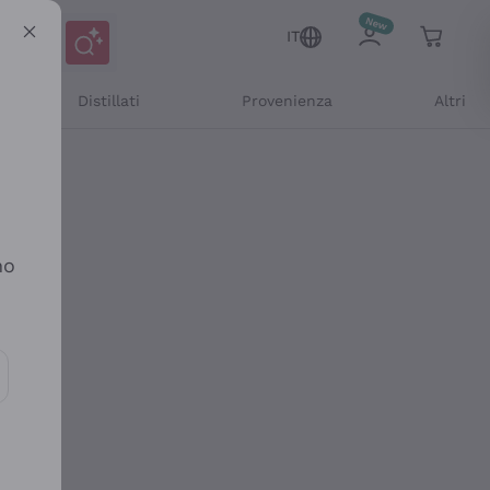
IT
Distillati
Provenienza
Altri
no
ioni e offerte personalizzate