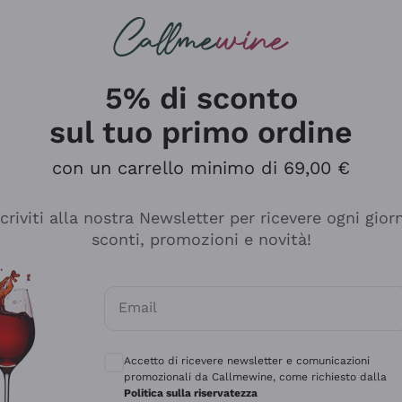
rcando
Champagne
Spumanti
Tutti i Vini
5% di sconto
sul tuo primo ordine
con un carrello minimo di 69,00 €
scriviti alla nostra Newsletter per ricevere ogni gior
sconti, promozioni e novità!
Email
Consensi opzionali per ricevere comunicaz
Accetto di ricevere newsletter e comunicazioni
promozionali da Callmewine, come richiesto dalla
sima
Politica sulla riservatezza