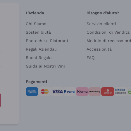
L'Azienda
Bisogno d'aiuto?
Chi Siamo
Servizio clienti
Sostenibilità
Condizioni di Vendita
Enoteche e Ristoranti
Modulo di recesso or
Regali Aziendali
Accessibilità
Buoni Regalo
FAQ
Guida ai Nostri Vini
Pagamenti