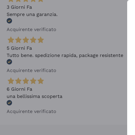
3 Giorni Fa
Sempre una garanzia.
Acquirente verificato
5 Giorni Fa
Tutto bene. spedizione rapida, package resistente
Acquirente verificato
6 Giorni Fa
una bellissima scoperta
Acquirente verificato