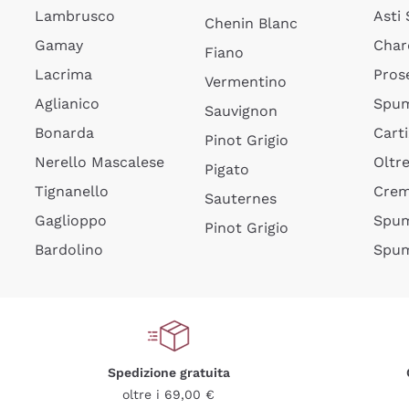
Lambrusco
Asti
Chenin Blanc
Gamay
Char
Fiano
Lacrima
Pros
Vermentino
Aglianico
Spum
Sauvignon
Bonarda
Cart
Pinot Grigio
Nerello Mascalese
Oltr
Pigato
Tignanello
Cre
Sauternes
Gaglioppo
Spum
Pinot Grigio
Bardolino
Spum
Spedizione gratuita
oltre i 69,00 €