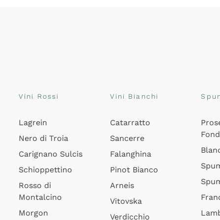
Vini Rossi
Vini Bianchi
Spu
Lagrein
Catarratto
Pros
Fon
Nero di Troia
Sancerre
Blan
Carignano Sulcis
Falanghina
Spum
Schioppettino
Pinot Bianco
Spum
Rosso di
Arneis
Montalcino
Fran
Vitovska
Morgon
Lamb
Verdicchio