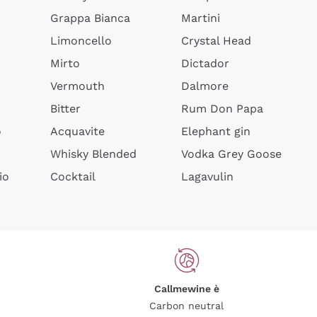
Grappa Bianca
Martini
Limoncello
Crystal Head
Mirto
Dictador
Vermouth
Dalmore
Bitter
Rum Don Papa
o
Acquavite
Elephant gin
Whisky Blended
Vodka Grey Goose
io
Cocktail
Lagavulin
Callmewine è
Carbon neutral