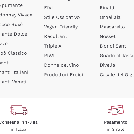
 Spumante
FIVI
Rinaldi
donnay Vivace
Stile Ossidativo
Ornellaia
ecco Rosé
Vegan Friendly
Mascarello
ante Dolce
Recoltant
Gosset
izze
Triple A
Biondi Santi
epò Classico
PIWI
Guado al Tass
mant
Donne del Vino
Divella
anti Italiani
Produttori Eroici
Casale del Gigl
anti Veneti
Consegna in 1-3 gg
Pagamento
in Italia
in 3 rate