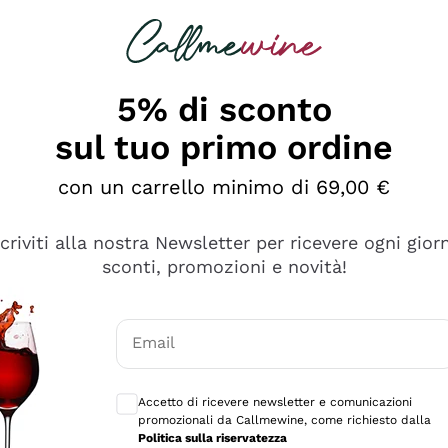
rcando
Champagne
Spumanti
Tutti i Vini
5% di sconto
sul tuo primo ordine
con un carrello minimo di 69,00 €
scriviti alla nostra Newsletter per ricevere ogni gior
sconti, promozioni e novità!
Email
Consensi opzionali per ricevere comunicaz
Accetto di ricevere newsletter e comunicazioni
promozionali da Callmewine, come richiesto dalla
tanti prodotti diversi e con un ampio range di prezzo. Le 
Politica sulla riservatezza