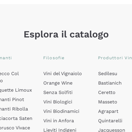
Esplora il catalogo
manti
Filosofie
Produttori Vin
ecco Col
Vini del Vignaiolo
Sedilesu
do
Orange Wine
Bastianich
quette Limoux
Senza Solfiti
Ceretto
anti Pinot
Vini Biologici
Masseto
anti Ribolla
Vini Biodinamici
Agrapart
ciacorta Saten
Vini in Anfora
Quintarelli
rusco Vivace
Lieviti Indigeni
Jacquesson