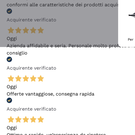
conformi alle caratteristiche dei prodotti acquistati
Acquirente verificato
Oggi
Per 
Azienda affidabile e seria. Personale molto profession
consiglio
Acquirente verificato
Oggi
Offerte vantaggiose, consegna rapida
Acquirente verificato
Oggi
Ottimo e rapido, un’esperienza da ripetere