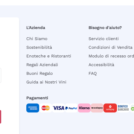
L'Azienda
Bisogno d'aiuto?
Chi Siamo
Servizio clienti
Sostenibilità
Condizioni di Vendita
Enoteche e Ristoranti
Modulo di recesso or
Regali Aziendali
Accessibilità
Buoni Regalo
FAQ
Guida ai Nostri Vini
Pagamenti