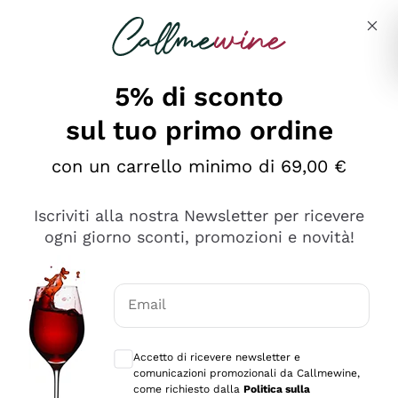
Salta al contenuto principale
Descrivi cosa stai cercando
5% di sconto
sul tuo primo ordine
Ottimo
con un carrello minimo di 69,00 €
4,5
/5
2.566
Iscriviti alla nostra Newsletter per ricevere
recensioni
ogni giorno sconti, promozioni e novità!
Le nostre recensioni a 4 e 5 stelle.
Clicca qui per leggerle tutte >
Email
Precedente
Successivo
Consensi opzionali per ricevere comunica
Accetto di ricevere newsletter e
Oggi
comunicazioni promozionali da Callmewine,
Ordine tutto ok, niente da dire a riguardo. Il sito in se
come richiesto dalla
Politica sulla