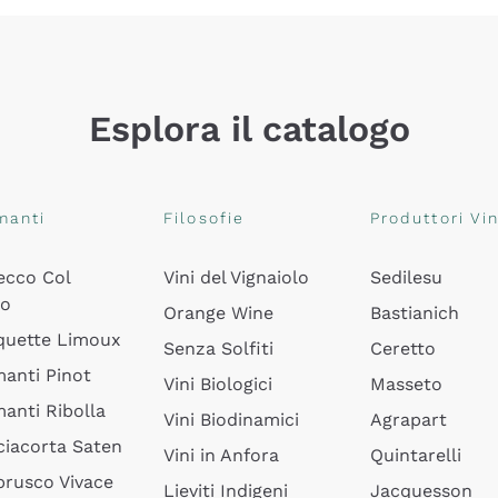
Esplora il catalogo
manti
Filosofie
Produttori Vin
ecco Col
Vini del Vignaiolo
Sedilesu
do
Orange Wine
Bastianich
quette Limoux
Senza Solfiti
Ceretto
anti Pinot
Vini Biologici
Masseto
anti Ribolla
Vini Biodinamici
Agrapart
ciacorta Saten
Vini in Anfora
Quintarelli
rusco Vivace
Lieviti Indigeni
Jacquesson