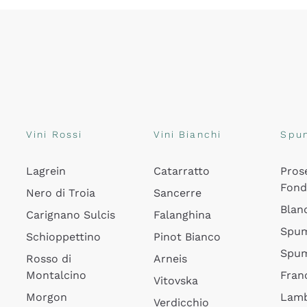
Vini Rossi
Vini Bianchi
Spu
Lagrein
Catarratto
Pros
Fon
Nero di Troia
Sancerre
Blan
Carignano Sulcis
Falanghina
Spum
Schioppettino
Pinot Bianco
Spum
Rosso di
Arneis
Montalcino
Fran
Vitovska
Morgon
Lamb
Verdicchio