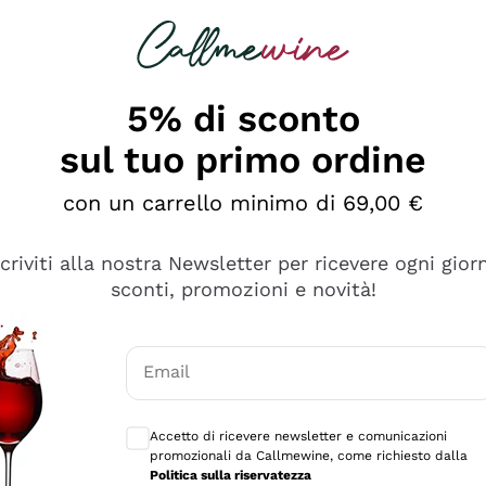
rcando
Champagne
Spumanti
Tutti i Vini
5% di sconto
sul tuo primo ordine
con un carrello minimo di 69,00 €
scriviti alla nostra Newsletter per ricevere ogni gior
sconti, promozioni e novità!
Email
Consensi opzionali per ricevere comunicaz
Accetto di ricevere newsletter e comunicazioni
promozionali da Callmewine, come richiesto dalla
tanti prodotti diversi e con un ampio range di prezzo. Le 
Politica sulla riservatezza