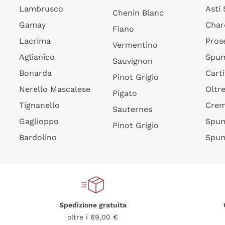
Lambrusco
Asti
Chenin Blanc
Gamay
Char
Fiano
Lacrima
Pros
Vermentino
Aglianico
Spum
Sauvignon
Bonarda
Cart
Pinot Grigio
Nerello Mascalese
Oltr
Pigato
Tignanello
Cre
Sauternes
Gaglioppo
Spum
Pinot Grigio
Bardolino
Spum
Spedizione gratuita
oltre i 69,00 €