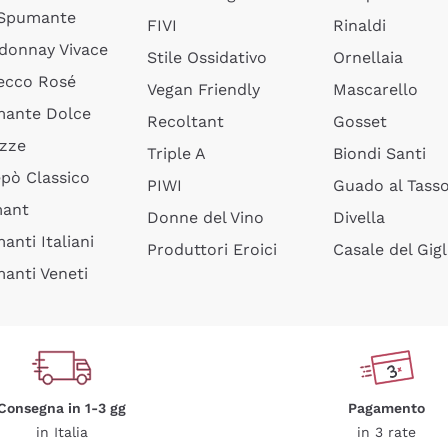
 Spumante
FIVI
Rinaldi
donnay Vivace
Stile Ossidativo
Ornellaia
ecco Rosé
Vegan Friendly
Mascarello
ante Dolce
Recoltant
Gosset
izze
Triple A
Biondi Santi
epò Classico
PIWI
Guado al Tass
mant
Donne del Vino
Divella
anti Italiani
Produttori Eroici
Casale del Gigl
anti Veneti
Consegna in 1-3 gg
Pagamento
in Italia
in 3 rate