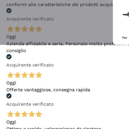
conformi alle caratteristiche dei prodotti acquistati
Acquirente verificato
Oggi
Per 
Azienda affidabile e seria. Personale molto profession
consiglio
Acquirente verificato
Oggi
Offerte vantaggiose, consegna rapida
Acquirente verificato
Oggi
Ottimo e rapido, un’esperienza da ripetere