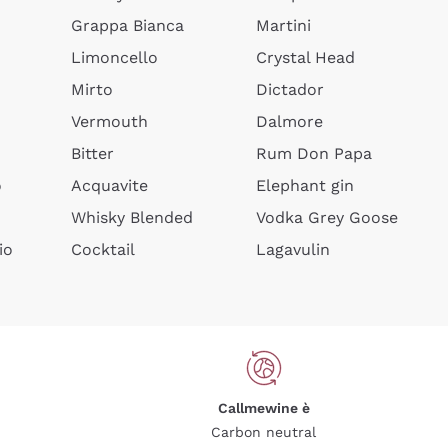
Grappa Bianca
Martini
Limoncello
Crystal Head
Mirto
Dictador
Vermouth
Dalmore
Bitter
Rum Don Papa
o
Acquavite
Elephant gin
Whisky Blended
Vodka Grey Goose
io
Cocktail
Lagavulin
Callmewine è
Carbon neutral