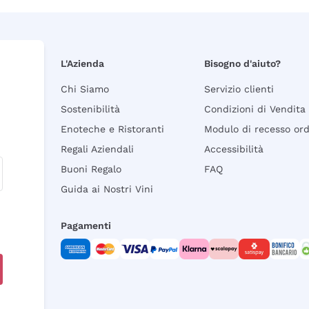
L'Azienda
Bisogno d'aiuto?
Chi Siamo
Servizio clienti
Sostenibilità
Condizioni di Vendita
Enoteche e Ristoranti
Modulo di recesso or
Regali Aziendali
Accessibilità
Buoni Regalo
FAQ
Guida ai Nostri Vini
Pagamenti