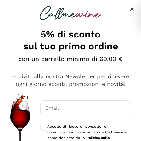
Salta al contenuto principale
Descrivi cosa stai cercando
5% di sconto
sul tuo primo ordine
Ottimo
con un carrello minimo di 69,00 €
4,5
/5
2.566
Iscriviti alla nostra Newsletter per ricevere
recensioni
ogni giorno sconti, promozioni e novità!
Le nostre recensioni a 4 e 5 stelle.
Clicca qui per leggerle tutte >
Email
Precedente
Successivo
Consensi opzionali per ricevere comunica
Accetto di ricevere newsletter e
Oggi
comunicazioni promozionali da Callmewine,
Ordine tutto ok, niente da dire a riguardo. Il sito in se
come richiesto dalla
Politica sulla