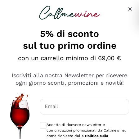
Salta al contenuto principale
Descrivi cosa stai cercando
5% di sconto
sul tuo primo ordine
Ottimo
con un carrello minimo di 69,00 €
4,5
/5
2.566
Iscriviti alla nostra Newsletter per ricevere
recensioni
ogni giorno sconti, promozioni e novità!
Le nostre recensioni a 4 e 5 stelle.
Clicca qui per leggerle tutte >
Email
Precedente
Successivo
Consensi opzionali per ricevere comunica
Accetto di ricevere newsletter e
Ieri
comunicazioni promozionali da Callmewine,
Ordine tutto ok, niente da dire a riguardo. Il sito in se
come richiesto dalla
Politica sulla