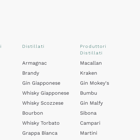
i
Distillati
Produttori
Distillati
Armagnac
Macallan
Brandy
Kraken
Gin Giapponese
Gin Mokey's
Whisky Giapponese
Bumbu
Whisky Scozzese
Gin Malfy
Bourbon
Sibona
Whisky Torbato
Campari
Grappa Bianca
Martini