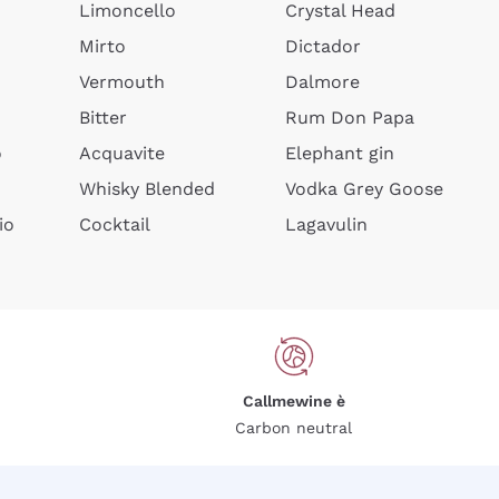
Limoncello
Crystal Head
Mirto
Dictador
Vermouth
Dalmore
Bitter
Rum Don Papa
o
Acquavite
Elephant gin
Whisky Blended
Vodka Grey Goose
io
Cocktail
Lagavulin
Callmewine è
Carbon neutral