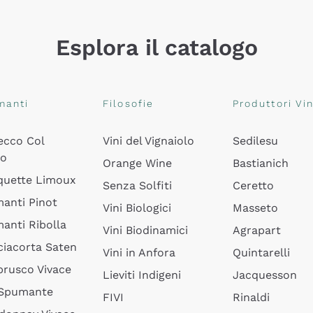
Esplora il catalogo
manti
Filosofie
Produttori Vin
ecco Col
Vini del Vignaiolo
Sedilesu
do
Orange Wine
Bastianich
quette Limoux
Senza Solfiti
Ceretto
anti Pinot
Vini Biologici
Masseto
anti Ribolla
Vini Biodinamici
Agrapart
ciacorta Saten
Vini in Anfora
Quintarelli
rusco Vivace
Lieviti Indigeni
Jacquesson
 Spumante
FIVI
Rinaldi