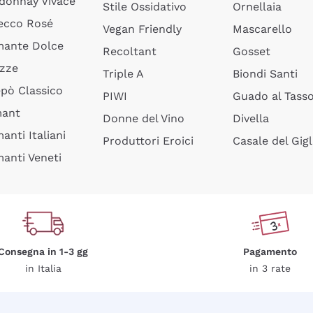
donnay Vivace
Stile Ossidativo
Ornellaia
ecco Rosé
Vegan Friendly
Mascarello
ante Dolce
Recoltant
Gosset
izze
Triple A
Biondi Santi
epò Classico
PIWI
Guado al Tass
mant
Donne del Vino
Divella
anti Italiani
Produttori Eroici
Casale del Gigl
anti Veneti
Consegna in 1-3 gg
Pagamento
in Italia
in 3 rate