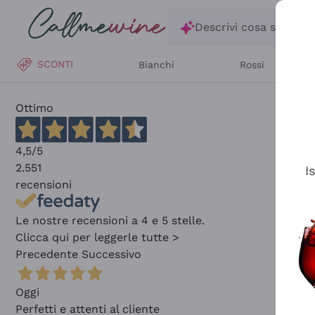
Salta al contenuto principale
Descrivi cosa stai ce
SCONTI
Bianchi
Rossi
Ottimo
4,5
/5
2.551
I
recensioni
Le nostre recensioni a 4 e 5 stelle.
Clicca qui per leggerle tutte >
Precedente
Successivo
Oggi
Perfetti e attenti al cliente