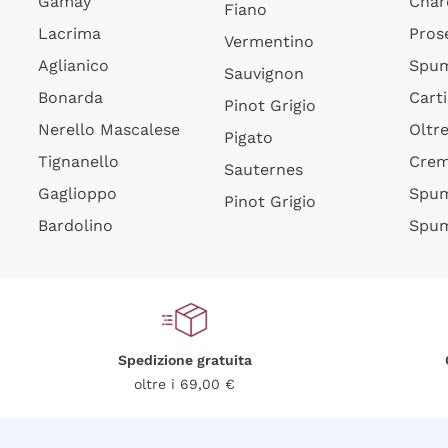
Gamay
Char
Fiano
Lacrima
Pros
Vermentino
Aglianico
Spum
Sauvignon
Bonarda
Cart
Pinot Grigio
Nerello Mascalese
Oltr
Pigato
Tignanello
Cre
Sauternes
Gaglioppo
Spum
Pinot Grigio
Bardolino
Spum
Spedizione gratuita
oltre i 69,00 €