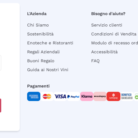
L'Azienda
Bisogno d'aiuto?
Chi Siamo
Servizio clienti
Sostenibilità
Condizioni di Vendita
Enoteche e Ristoranti
Modulo di recesso or
Regali Aziendali
Accessibilità
Buoni Regalo
FAQ
Guida ai Nostri Vini
Pagamenti