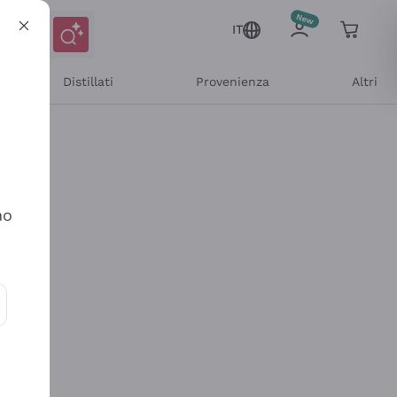
IT
Distillati
Provenienza
Altri
no
ioni e offerte personalizzate