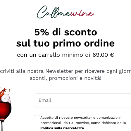
rcando
Champagne
Spumanti
Tutti i Vini
5% di sconto
sul tuo primo ordine
con un carrello minimo di 69,00 €
scriviti alla nostra Newsletter per ricevere ogni gior
sconti, promozioni e novità!
Email
Consensi opzionali per ricevere comunicaz
Accetto di ricevere newsletter e comunicazioni
promozionali da Callmewine, come richiesto dalla
Politica sulla riservatezza