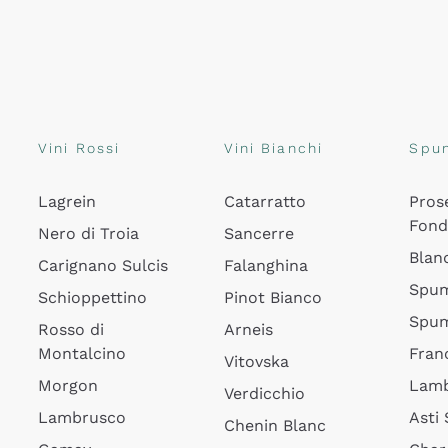
Vini Rossi
Vini Bianchi
Spu
Lagrein
Catarratto
Pros
Fon
Nero di Troia
Sancerre
Blan
Carignano Sulcis
Falanghina
Spum
Schioppettino
Pinot Bianco
Spum
Rosso di
Arneis
Montalcino
Fran
Vitovska
Morgon
Lamb
Verdicchio
Lambrusco
Asti
Chenin Blanc