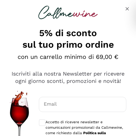
Salta al contenuto principale
Descrivi cosa stai cercando
5% di sconto
sul tuo primo ordine
Ottimo
con un carrello minimo di 69,00 €
4,5
/5
2.566
Iscriviti alla nostra Newsletter per ricevere
recensioni
ogni giorno sconti, promozioni e novità!
Le nostre recensioni a 4 e 5 stelle.
Clicca qui per leggerle tutte >
Email
Precedente
Successivo
Consensi opzionali per ricevere comunica
Accetto di ricevere newsletter e
Ieri
comunicazioni promozionali da Callmewine,
Ordine tutto ok, niente da dire a riguardo. Il sito in se
come richiesto dalla
Politica sulla