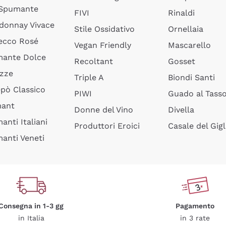
 Spumante
FIVI
Rinaldi
donnay Vivace
Stile Ossidativo
Ornellaia
ecco Rosé
Vegan Friendly
Mascarello
ante Dolce
Recoltant
Gosset
izze
Triple A
Biondi Santi
epò Classico
PIWI
Guado al Tass
mant
Donne del Vino
Divella
anti Italiani
Produttori Eroici
Casale del Gigl
anti Veneti
Consegna in 1-3 gg
Pagamento
in Italia
in 3 rate