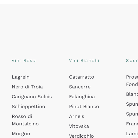
Vini Rossi
Vini Bianchi
Spu
Lagrein
Catarratto
Pros
Fon
Nero di Troia
Sancerre
Blan
Carignano Sulcis
Falanghina
Spum
Schioppettino
Pinot Bianco
Spum
Rosso di
Arneis
Montalcino
Fran
Vitovska
Morgon
Lamb
Verdicchio