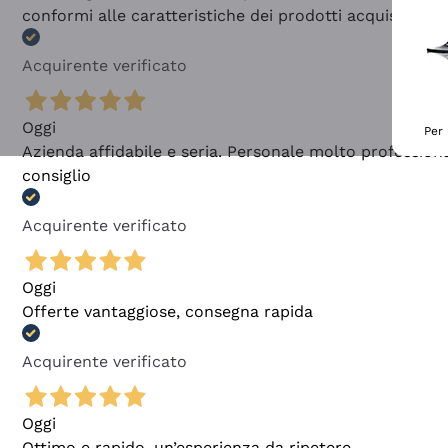
conformi alle caratteristiche dei prodotti acquistati
Acquirente verificato
Oggi
Per 
Azienda affidabile e seria. Personale molto profession
consiglio
Acquirente verificato
Oggi
Offerte vantaggiose, consegna rapida
Acquirente verificato
Oggi
Ottimo e rapido, un’esperienza da ripetere