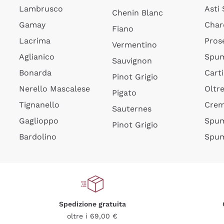
Lambrusco
Asti
Chenin Blanc
Gamay
Char
Fiano
Lacrima
Pros
Vermentino
Aglianico
Spum
Sauvignon
Bonarda
Cart
Pinot Grigio
Nerello Mascalese
Oltr
Pigato
Tignanello
Cre
Sauternes
Gaglioppo
Spum
Pinot Grigio
Bardolino
Spum
Spedizione gratuita
oltre i 69,00 €