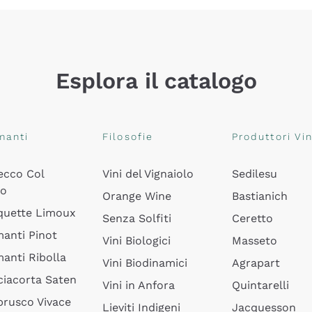
Esplora il catalogo
manti
Filosofie
Produttori Vin
ecco Col
Vini del Vignaiolo
Sedilesu
do
Orange Wine
Bastianich
quette Limoux
Senza Solfiti
Ceretto
anti Pinot
Vini Biologici
Masseto
anti Ribolla
Vini Biodinamici
Agrapart
ciacorta Saten
Vini in Anfora
Quintarelli
rusco Vivace
Lieviti Indigeni
Jacquesson