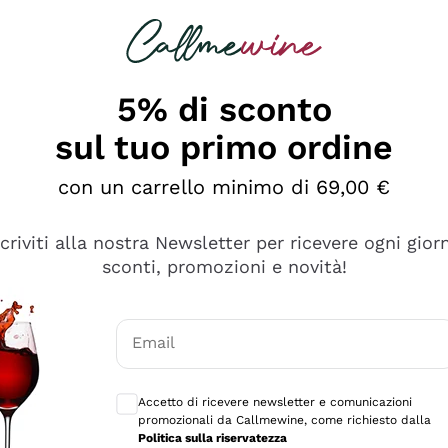
rcando
Champagne
Spumanti
Tutti i Vini
5% di sconto
sul tuo primo ordine
con un carrello minimo di 69,00 €
scriviti alla nostra Newsletter per ricevere ogni gior
sconti, promozioni e novità!
Email
Consensi opzionali per ricevere comunicaz
Accetto di ricevere newsletter e comunicazioni
promozionali da Callmewine, come richiesto dalla
tanti prodotti diversi e con un ampio range di prezzo. Le 
Politica sulla riservatezza