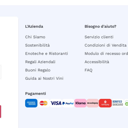
L'Azienda
Bisogno d'aiuto?
Chi Siamo
Servizio clienti
Sostenibilità
Condizioni di Vendita
Enoteche e Ristoranti
Modulo di recesso or
Regali Aziendali
Accessibilità
Buoni Regalo
FAQ
Guida ai Nostri Vini
Pagamenti