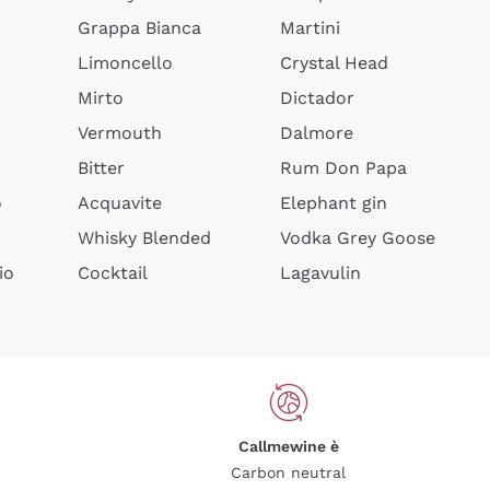
Grappa Bianca
Martini
Limoncello
Crystal Head
Mirto
Dictador
Vermouth
Dalmore
Bitter
Rum Don Papa
o
Acquavite
Elephant gin
Whisky Blended
Vodka Grey Goose
io
Cocktail
Lagavulin
Callmewine è
Carbon neutral