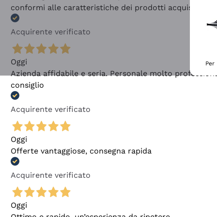
conformi alle caratteristiche dei prodotti acquistati
Acquirente verificato
Oggi
Per 
Azienda affidabile e seria. Personale molto profession
consiglio
Acquirente verificato
Oggi
Offerte vantaggiose, consegna rapida
Acquirente verificato
Oggi
Ottimo e rapido, un’esperienza da ripetere