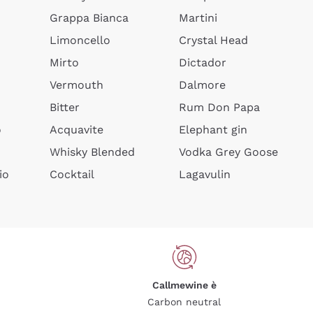
Grappa Bianca
Martini
Limoncello
Crystal Head
Mirto
Dictador
Vermouth
Dalmore
Bitter
Rum Don Papa
o
Acquavite
Elephant gin
Whisky Blended
Vodka Grey Goose
io
Cocktail
Lagavulin
Callmewine è
Carbon neutral