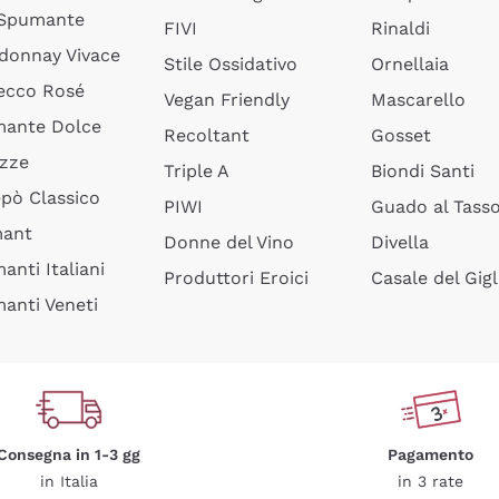
 Spumante
FIVI
Rinaldi
donnay Vivace
Stile Ossidativo
Ornellaia
ecco Rosé
Vegan Friendly
Mascarello
ante Dolce
Recoltant
Gosset
izze
Triple A
Biondi Santi
epò Classico
PIWI
Guado al Tass
mant
Donne del Vino
Divella
anti Italiani
Produttori Eroici
Casale del Gigl
anti Veneti
Consegna in 1-3 gg
Pagamento
in Italia
in 3 rate