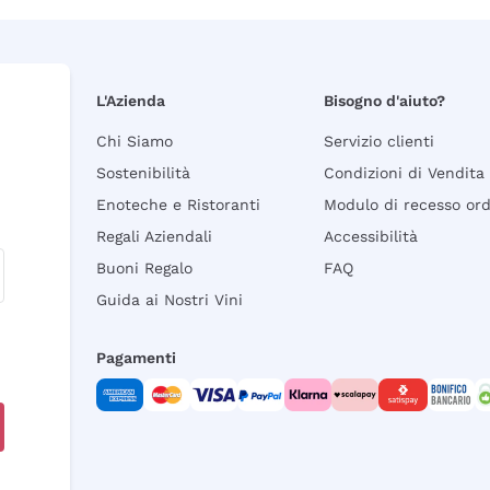
L'Azienda
Bisogno d'aiuto?
Chi Siamo
Servizio clienti
Sostenibilità
Condizioni di Vendita
Enoteche e Ristoranti
Modulo di recesso or
Regali Aziendali
Accessibilità
Buoni Regalo
FAQ
Guida ai Nostri Vini
Pagamenti