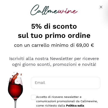
Salta al contenuto principale
Descrivi cosa stai cercando
5% di sconto
sul tuo primo ordine
Ottimo
con un carrello minimo di 69,00 €
4,5
/5
2.566
Iscriviti alla nostra Newsletter per ricevere
recensioni
ogni giorno sconti, promozioni e novità!
Le nostre recensioni a 4 e 5 stelle.
Clicca qui per leggerle tutte >
Email
Precedente
Successivo
Consensi opzionali per ricevere comunica
Accetto di ricevere newsletter e
2 Giorni Fa
comunicazioni promozionali da Callmewine,
Ordine tutto ok, niente da dire a riguardo. Il sito in se
come richiesto dalla
Politica sulla