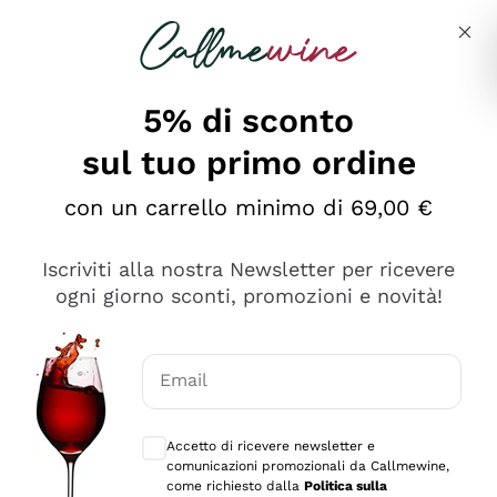
Salta al contenuto principale
Descrivi cosa stai cercando
5% di sconto
sul tuo primo ordine
con un carrello minimo di 69,00 €
Esplora il catalogo
Iscriviti alla nostra Newsletter per ricevere
ogni giorno sconti, promozioni e novità!
Vini Rossi
Lagrein
Vini Bianchi
Email
Nero di Troia
Consensi opzionali per ricevere comunica
Catarratto
Spumanti
Carignano Sulcis
Accetto di ricevere newsletter e
Sancerre
comunicazioni promozionali da Callmewine,
Schioppettino
Prosecco Col Fondo
Filosofie
come richiesto dalla
Politica sulla
Falanghina