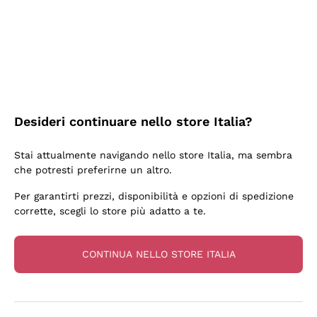
3 Giorni Fa
Sempre una garanzia.
Acquirente verificato
Desideri continuare nello store Italia?
6 Giorni Fa
Stai attualmente navigando nello store Italia, ma sembra
Tutto bene. spedizione rapida, package resistente
che potresti preferirne un altro.
Acquirente verificato
Per garantirti prezzi, disponibilità e opzioni di spedizione
corrette, scegli lo store più adatto a te.
6 Giorni Fa
una bellissima scoperta
CONTINUA NELLO STORE ITALIA
Acquirente verificato