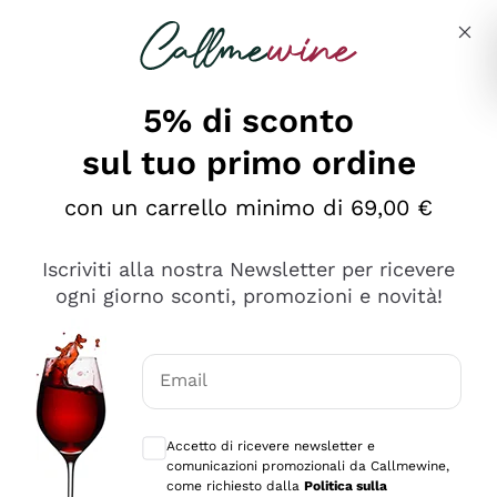
Salta al contenuto principale
Descrivi cosa stai cercando
5% di sconto
sul tuo primo ordine
Ottimo
con un carrello minimo di 69,00 €
4,5
/5
2.566
Iscriviti alla nostra Newsletter per ricevere
recensioni
ogni giorno sconti, promozioni e novità!
Le nostre recensioni a 4 e 5 stelle.
Clicca qui per leggerle tutte >
Email
Precedente
Successivo
Consensi opzionali per ricevere comunica
Accetto di ricevere newsletter e
Oggi
comunicazioni promozionali da Callmewine,
Ordine tutto ok, niente da dire a riguardo. Il sito in se
come richiesto dalla
Politica sulla